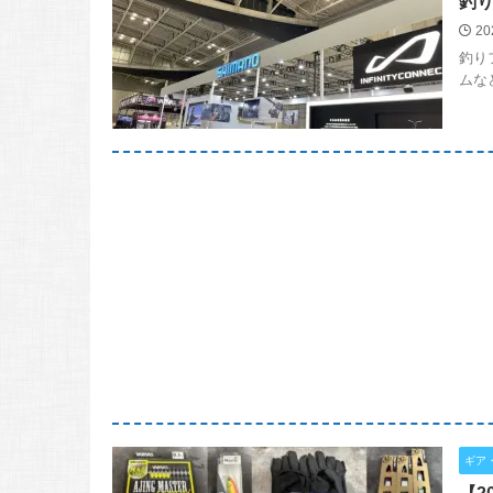
釣り
20
釣り
ムな
ギア