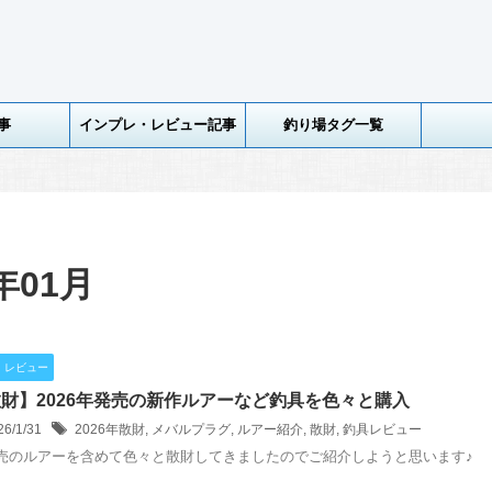
事
インプレ・レビュー記事
釣り場タグ一覧
年01月
・レビュー
財】2026年発売の新作ルアーなど釣具を色々と購入
26/1/31
2026年散財
,
メバルプラグ
,
ルアー紹介
,
散財
,
釣具レビュー
売のルアーを含めて色々と散財してきましたのでご紹介しようと思います♪