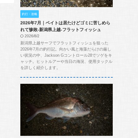
釣行・攻略
2026年7月｜ベイトは居たけどゴミに苦しめら
れて惨敗-新潟県上越-フラットフィッシュ
2026/8/2
新潟県上越サーフでフラットフィッシュを狙った
2026年7月の釣行記。向かい風と海藻だらけの厳し
い状況の中、Jackson Gコントロール28でソゲをキ
ャッチ。ヒットルアーや当日の海況、使用タックル
を詳しく紹介します。