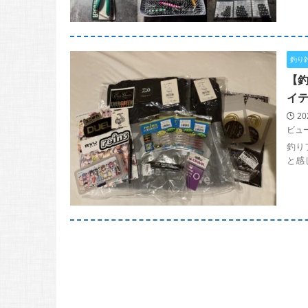
釣り
【釣
イテ
20
ビュ
釣り
と感