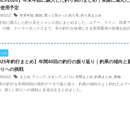
025-2026】年末年始に購入した釣り具のまとめ｜実際に選んだ
と使用予定
26/1/12
年末年始
,
散財
,
買って良かった釣り具
,
釣り具まとめ
年始に購入した釣り具をジャンル別にまとめました。ルアー、ライン、防寒
、小物、クーラーボックスまで、冬の釣行を快適にする実用重視の装備を紹
。
まとめ
025年釣行まとめ】年間40回の釣行の振り返り｜釣果の傾向と
釣りへの挑戦
26/1/12
まとめ
,
アジング
,
エギング
,
メバル
,
年間まとめ
,
釣果まとめ
,
青物
25年の釣行を年間40回の実釣データで振り返り。釣果の傾向やよく釣れたルア
P5、新しい釣りへの挑戦と反省点をまとめました。