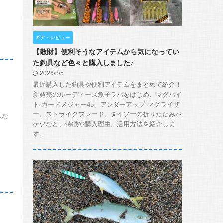
ギア・レビュー
【散財】便利そうなアイテムから気になってい
た釣具など色々と購入しました♪
2026/8/5
最近購入した釣具や便利アイテムをまとめて紹介！
新発売のルーディーズ魚子ラバをはじめ、マグバイ
ト カードメジャー45、アンダーアップ マグライザ
ー、ストライクブレード、ダイソーの折りたたみバ
ムな
ケツなど、特徴や購入理由、活用方法を紹介しま
す。