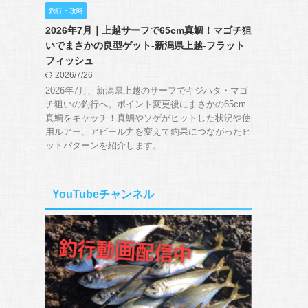
釣行・攻略
2026年7月｜上越サーフで65cm真鯛！マゴチ狙
いでまさかの良型ゲット-新潟県上越-フラット
フィッシュ
2026/7/26
2026年7月、新潟県上越のサーフでキジハタ・マゴ
チ狙いの釣行へ。ポイント変更後にまさかの65cm
真鯛をキャッチ！真鯛やソゲがヒットした状況や使
用ルアー、アピール力を変えて釣果につながったヒ
ットパターンを紹介します。
YouTubeチャンネル