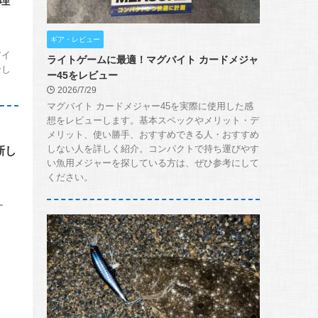
理
ギア・レビュー
アイ
ライトゲームに最適！マグバイト カードメジャ
介し
ー45をレビュー
2026/7/29
マグバイト カードメジャー45を実際に使用した感
想をレビューします。基本スペックやメリット・デ
メリット、使い勝手、おすすめできる人・おすすめ
しない人を詳しく紹介。コンパクトで持ち運びやす
新し
い魚用メジャーを探している方は、ぜひ参考にして
ください。
ー