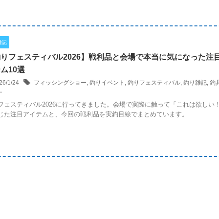
雑記
りフェスティバル2026】戦利品と会場で本当に気になった注
ム10選
26/1/24
フィッシングショー
,
釣りイベント
,
釣りフェスティバル
,
釣り雑記
,
釣
ー
フェスティバル2026に行ってきました。会場で実際に触って「これは欲しい
じた注目アイテムと、今回の戦利品を実釣目線でまとめています。