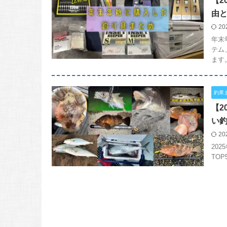
【2
由
20
年末
テム
ます
釣果
【2
い
20
20
TO