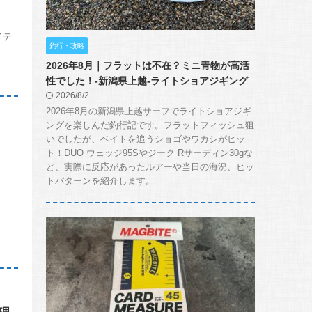
イテ
釣行・攻略
2026年8月｜フラットは不在？ミニ青物が高活
性でした！-新潟県上越-ライトショアジギング
2026/8/2
2026年8月の新潟県上越サーフでライトショアジギ
ングを楽しんだ釣行記です。フラットフィッシュ狙
いでしたが、ベイトを追うショゴやワカシがヒッ
ト！DUO ウェッジ95Sやジーク Rサーディン30gな
ど、実際に反応があったルアーや当日の海況、ヒッ
トパターンを紹介します。