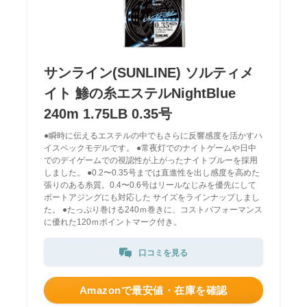
サンライン(SUNLINE) ソルティメ
イト 鯵の糸エステルNightBlue
240m 1.75LB 0.35号
●瞬時に伝えるエステルの中でもさらに反響感度を活かすハ
イスペックモデルです。 ●常夜灯でのナイトゲームや日中
でのデイゲームでの視認性が上がったナイトブルーを採用
しました。 ●0.2〜0.35号までは直進性を出し感度を高めた
張りのある糸質。0.4〜0.6号はリールなじみを優先にして
ボートアジングにも対応した サイズをラインナップしまし
た。 ●たっぷり巻ける240ｍ巻きに、コストパフォーマンス
に優れた120ｍポイントマーク付き。
口コミを見る
Amazonで最安値・在庫を確認