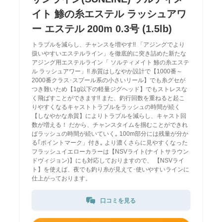
イト 鯵の糸エステル ラッシュアワ
ー エステル 200m 0.3号 (1.5lb)
トラブルを減らし、チャンスを増やす!! 「アジングでより
扱いやすいエステルライン」を徹底的に突き詰めた新たな
アジング用エステルライン「 ソルティメイト 鯵の糸エステ
ル ラッシュアワー」!! 糸質はしなやか設計で【1000番～
2000番クラス･スプール系の小さいリール】でも糸グセが
つき難いため【1g以下の軽量ジグヘッド】でもストレスな
く飛ばすことができます!! また、釣行回数を重ねると起こ
りやすくなるキャストトラブルをラッシュの時間が続く
【しなやかな糸質】によりトラブルを減らし、キャスト回
数が増える！ だから、チャンスタイムを掴むことができれ
ばラッシュの時間が続いていく｡ 100m部分には残量が分か
る｢ポイントマーク」付き｡ より濃くさらに見やすくなった
フラッシュイエローカラーは【NSVライト(ナイトサラウン
ドヴィジョン)】にも対応しておりますので、 【NSVライ
ト】を使えば、夜でも釣り糸が見えて･使いやすいラインに
仕上がっております。
口コミを見る