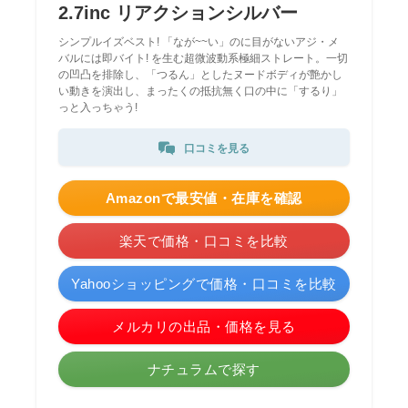
2.7inc リアクションシルバー
シンプルイズベスト! 「なが~~い」のに目がないアジ・メ
バルには即バイト! を生む超微波動系極細ストレート。一切
の凹凸を排除し、「つるん」としたヌードボディが艶かし
い動きを演出し、まったくの抵抗無く口の中に「するり」
っと入っちゃう!
口コミを見る
Amazonで最安値・在庫を確認
楽天で価格・口コミを比較
Yahooショッピングで価格・口コミを比較
メルカリの出品・価格を見る
ナチュラムで探す