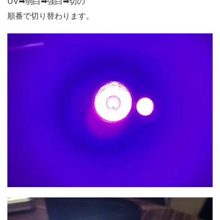
UV➡弱白➡強白➡切の
順番で切り替わります。