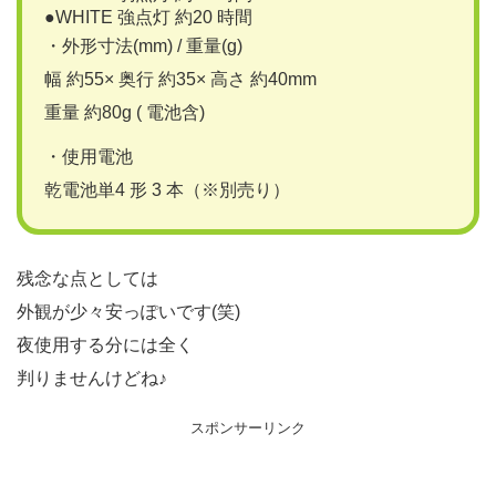
●WHITE 強点灯 約20 時間
・外形寸法(mm) / 重量(g)
幅 約55× 奥行 約35× 高さ 約40mm
重量 約80g ( 電池含)
・使用電池
乾電池単4 形 3 本（※別売り）
残念な点としては
外観が少々安っぽいです(笑)
夜使用する分には全く
判りませんけどね♪
スポンサーリンク