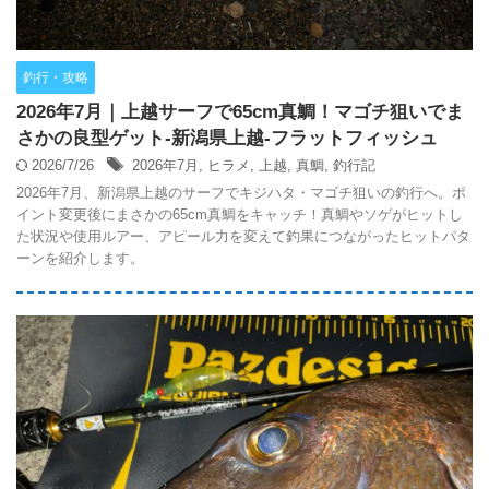
釣行・攻略
2026年7月｜上越サーフで65cm真鯛！マゴチ狙いでま
さかの良型ゲット-新潟県上越-フラットフィッシュ
2026/7/26
2026年7月
,
ヒラメ
,
上越
,
真鯛
,
釣行記
2026年7月、新潟県上越のサーフでキジハタ・マゴチ狙いの釣行へ。ポ
イント変更後にまさかの65cm真鯛をキャッチ！真鯛やソゲがヒットし
た状況や使用ルアー、アピール力を変えて釣果につながったヒットパタ
ーンを紹介します。