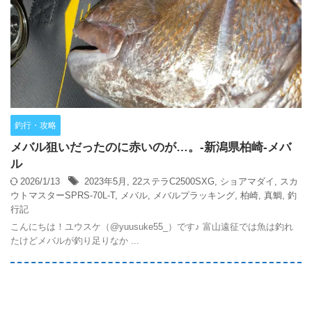
釣行・攻略
メバル狙いだったのに赤いのが…。-新潟県柏崎-メバ
ル
2026/1/13
2023年5月
,
22ステラC2500SXG
,
ショアマダイ
,
スカ
ウトマスターSPRS-70L-T
,
メバル
,
メバルプラッキング
,
柏崎
,
真鯛
,
釣
行記
こんにちは！ユウスケ（@yuusuke55_）です♪ 富山遠征では魚は釣れ
たけどメバルが釣り足りなか ...