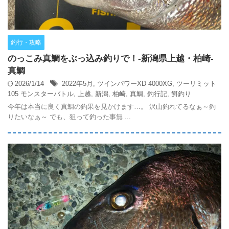
釣行・攻略
のっこみ真鯛をぶっ込み釣りで！-新潟県上越・柏崎-
真鯛
2026/1/14
2022年5月
,
ツインパワーXD 4000XG
,
ツーリミット
105 モンスターバトル
,
上越
,
新潟
,
柏崎
,
真鯛
,
釣行記
,
餌釣り
今年は本当に良く真鯛の釣果を見かけます…。 沢山釣れてるなぁ～釣
りたいなぁ～ でも、狙って釣った事無 ...