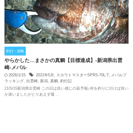
釣行・攻略
やらかした…まさかの真鯛【目標達成】-新潟県出雲
崎-メバル
2026/1/15
2021年5月
,
スカウトマスターSPRS-70L-T
,
メバルプ
ラッキング
,
出雲崎
,
新潟
,
真鯛
,
釣行記
21/5/15新潟県出雲崎 この日は良い感じの凪予報♪何を釣りに行けば良い
か迷いましたがとりあえず最 ...