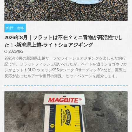
釣行・攻略
2026年8月｜フラットは不在？ミニ青物が高活性でし
た！-新潟県上越-ライトショアジギング
2026/8/2
2026年8月の新潟県上越サーフでライトショアジギングを楽しんだ釣行
記です。フラットフィッシュ狙いでしたが、ベイトを追うショゴやワカ
シがヒット！DUO ウェッジ95Sやジーク Rサーディン30gなど、実際に
反応があったルアーや当日の海況、ヒットパターンを紹介します。