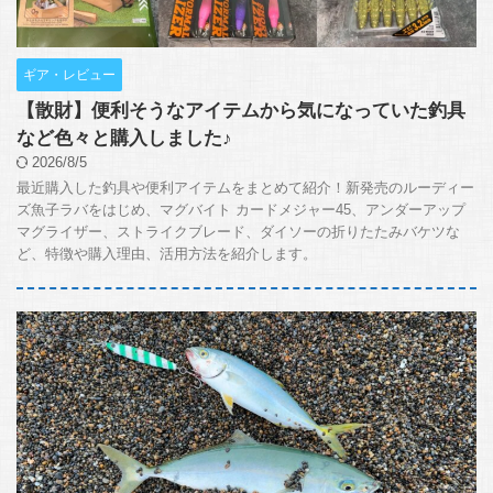
ギア・レビュー
【散財】便利そうなアイテムから気になっていた釣具
など色々と購入しました♪
2026/8/5
最近購入した釣具や便利アイテムをまとめて紹介！新発売のルーディー
ズ魚子ラバをはじめ、マグバイト カードメジャー45、アンダーアップ
マグライザー、ストライクブレード、ダイソーの折りたたみバケツな
ど、特徴や購入理由、活用方法を紹介します。