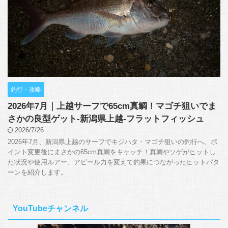
釣行・攻略
2026年7月｜上越サーフで65cm真鯛！マゴチ狙いでま
さかの良型ゲット-新潟県上越-フラットフィッシュ
2026/7/26
2026年7月、新潟県上越のサーフでキジハタ・マゴチ狙いの釣行へ。ポ
イント変更後にまさかの65cm真鯛をキャッチ！真鯛やソゲがヒットし
た状況や使用ルアー、アピール力を変えて釣果につながったヒットパタ
ーンを紹介します。
YouTubeチャンネル