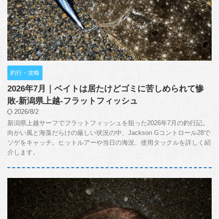
釣行・攻略
2026年7月｜ベイトは居たけどゴミに苦しめられて惨
敗-新潟県上越-フラットフィッシュ
2026/8/2
新潟県上越サーフでフラットフィッシュを狙った2026年7月の釣行記。
向かい風と海藻だらけの厳しい状況の中、Jackson Gコントロール28で
ソゲをキャッチ。ヒットルアーや当日の海況、使用タックルを詳しく紹
介します。