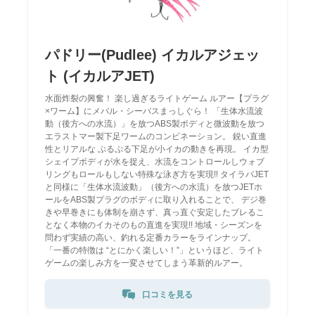
パドリー(Pudlee) イカルアジェッ
ト (イカルアJET)
水面炸裂の興奮！ 楽し過ぎるライトゲーム ルアー【プラグ
×ワーム】にメバル・シーバスまっしぐら！ 「生体水流波
動（後方への水流）」を放つABS製ボディと微波動を放つ
エラストマー製下足ワームのコンビネーション。 鋭い直進
性とリアルな ぷるぷる下足が小イカの動きを再現。 イカ型
シェイプボディが水を捉え、水流をコントロールしウォブ
リングもロールもしない特殊な泳ぎ方を実現!! タイラバJET
と同様に「生体水流波動」（後方への水流）を放つJETホ
ールをABS製プラグのボディに取り入れることで、 デジ巻
きや早巻きにも体制を崩さず、真っ直ぐ安定したブレるこ
となく本物のイカそのもの直進を実現!! 地域・シーズンを
問わず実績の高い、釣れる定番カラーをラインナップ。
「一番の特徴は “とにかく楽しい！”」というほど、ライト
ゲームの楽しみ方を一変させてしまう革新的ルアー。
口コミを見る