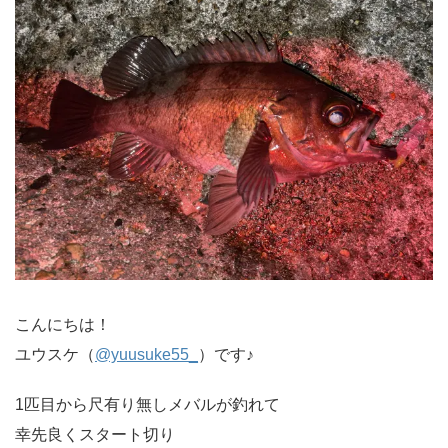
こんにちは！
ユウスケ（
@yuusuke55_
）です♪
1匹目から尺有り無しメバルが釣れて
幸先良くスタート切り