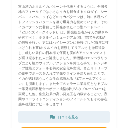
富山湾のホタルイカパターンを代表とするように、全国各
地のフィールドでは小さなイカを捕食するクロダイ、シー
バス、メバル、ソイなどのイカパターンは、時に各種ベイ
トフィッシュパターンを凌ぐ爆発力を秘めています。その
イカパターンに着目して開発されたイカ型ハードベイト
『Zquid(ズィークイッド)』は、開発担当者がイカの動きを
研究すべく、ホタルイカミュージアム(滑川市)でその動き
の観察を行い、更にはハイシーズンに身投げした(海岸に打
上げられる事)ホタルイカを観察してリアルさを徹底追及
し、厳しい条件の日本海で何度も実釣&アクションテスト
が繰り返された末に誕生しました。新機構のエンペラリッ
プにより極力ウォブルアクションを抑える事で、レンジキ
ープ性能とフォール姿勢の安定化を実現。またリトリーブ
の途中でポーズを入れて竿先やラインを送り込むことで、
イカが逃げ惑うような生命感溢れる『Zフォールアクショ
ン』を演出します。また全てのカラーに業界初となるブル
ー系発光顔料配合のボディ成型(練り込みブルーグロー)を
実現した他、集魚効果の高い発光玉を内蔵することで、夜
間やローライトコンディションのフィールドでもその存在
感を強烈にアピールします! !
口コミを見る