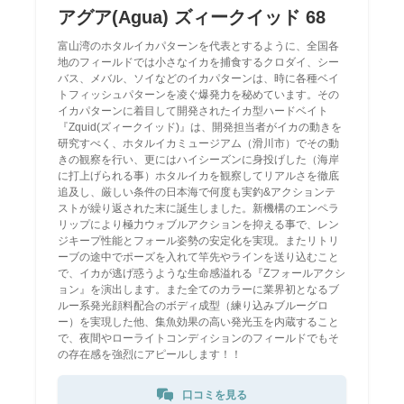
アグア(Agua) ズィークイッド 68
富山湾のホタルイカパターンを代表とするように、全国各
地のフィールドでは小さなイカを捕食するクロダイ、シー
バス、メバル、ソイなどのイカパターンは、時に各種ベイ
トフィッシュパターンを凌ぐ爆発力を秘めています。その
イカパターンに着目して開発されたイカ型ハードベイト
『Zquid(ズィークイッド)』は、開発担当者がイカの動きを
研究すべく、ホタルイカミュージアム（滑川市）でその動
きの観察を行い、更にはハイシーズンに身投げした（海岸
に打上げられる事）ホタルイカを観察してリアルさを徹底
追及し、厳しい条件の日本海で何度も実釣&アクションテ
ストが繰り返された末に誕生しました。新機構のエンペラ
リップにより極力ウォブルアクションを抑える事で、レン
ジキープ性能とフォール姿勢の安定化を実現。またリトリ
ーブの途中でポーズを入れて竿先やラインを送り込むこと
で、イカが逃げ惑うような生命感溢れる『Zフォールアクシ
ョン』を演出します。また全てのカラーに業界初となるブ
ルー系発光顔料配合のボディ成型（練り込みブルーグロ
ー）を実現した他、集魚効果の高い発光玉を内蔵すること
で、夜間やローライトコンディションのフィールドでもそ
の存在感を強烈にアピールします！！
口コミを見る