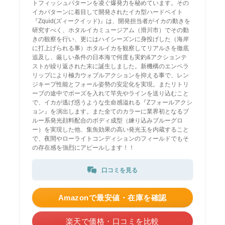
トフィッシュパターンを凌ぐ爆発力を秘めています。その
イカパターンに着目して開発されたイカ型ハードベイト
『Zquid(ズィークイッド)』は、開発担当者がイカの動きを
研究すべく、ホタルイカミュージアム（滑川市）でその動
きの観察を行い、更にはハイシーズンに身投げした（海岸
に打上げられる事）ホタルイカを観察してリアルさを徹底
追及し、厳しい条件の日本海で何度も実釣&アクションテ
ストが繰り返された末に誕生しました。新機構のエンペラ
リップにより極力ウォブルアクションを抑える事で、レン
ジキープ性能とフォール姿勢の安定化を実現。またリトリ
ーブの途中でポーズを入れて竿先やラインを送り込むこと
で、イカが逃げ惑うような生命感溢れる『Zフォールアクシ
ョン』を演出します。また全てのカラーに業界初となるブ
ルー系発光顔料配合のボディ成型（練り込みブルーグロ
ー）を実現した他、集魚効果の高い発光玉を内蔵すること
で、夜間やローライトコンディションのフィールドでもそ
の存在感を強烈にアピールします！！
口コミを見る
Amazonで最安値・在庫を確認
楽天で価格・口コミを比較