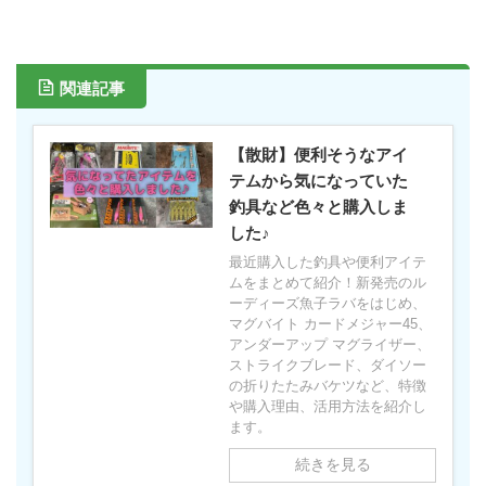
関連記事
【散財】便利そうなアイ
テムから気になっていた
釣具など色々と購入しま
した♪
最近購入した釣具や便利アイテ
ムをまとめて紹介！新発売のル
ーディーズ魚子ラバをはじめ、
マグバイト カードメジャー45、
アンダーアップ マグライザー、
ストライクブレード、ダイソー
の折りたたみバケツなど、特徴
や購入理由、活用方法を紹介し
ます。
続きを見る