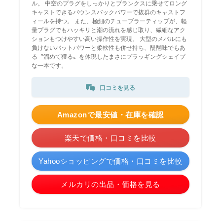
ル。 中空のプラグをしっかりとブランクスに乗せてロング
キャストできるバウンスバックパワーで抜群のキャストフ
ィールを持つ。 また、極細のチューブラーティップが、軽
量プラグでもハッキリと潮の流れを感じ取り、繊細なアク
ションもつけやすい高い操作性を実現。 大型のメバルにも
負けないバットパワーと柔軟性も併せ持ち、醍醐味でもあ
る〝溜めて獲る〟を体現したまさにプラッギングシェイプ
な一本です。
口コミを見る
Amazonで最安値・在庫を確認
楽天で価格・口コミを比較
Yahooショッピングで価格・口コミを比較
メルカリの出品・価格を見る