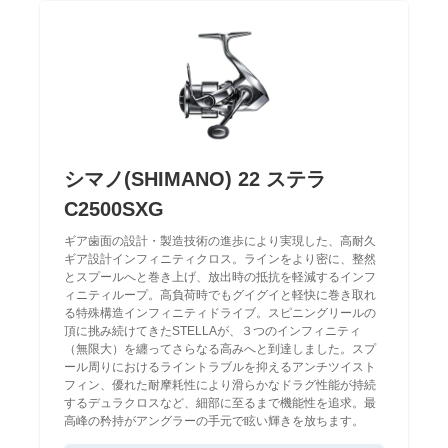
シマノ(SHIMANO) 22 ステラ
C2500SXG
ギア歯面の設計・製造技術の進歩により実現した、高耐久
ギア設計インフィニティクロス。ラインをより密に、整然
とスプールへと巻き上げ、放出時の抵抗を軽減するインフ
ィニティループ。高負荷時でもグイグイと軽快に巻き取れ
る特殊構造インフィニティドライブ。スピニングリールの
頂に挑み続けてきたSTELLAが、３つのインフィニティ
（無限大）を纏ってさらなる高みへと到達しました。スプ
ール周りにおけるライントラブルを抑えるアンチツイスト
フィン、優れた耐摩耗性により滑らかなドラグ性能が持続
するデュラクロスなど、細部に至るまで機能性を追求。最
高峰の矜持がアングラーの手元で眩い輝きを放ちます。