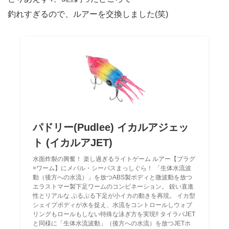
釣れすぎるので、ルアーを交換しました(笑)
パドリー(Pudlee) イカルアジェッ
ト (イカルアJET)
水面炸裂の興奮！ 楽し過ぎるライトゲーム ルアー【プラグ
×ワーム】にメバル・シーバスまっしぐら！ 「生体水流波
動（後方への水流）」を放つABS製ボディと微波動を放つ
エラストマー製下足ワームのコンビネーション。 鋭い直進
性とリアルな ぷるぷる下足が小イカの動きを再現。 イカ型
シェイプボディが水を捉え、水流をコントロールしウォブ
リングもロールもしない特殊な泳ぎ方を実現!! タイラバJET
と同様に「生体水流波動」（後方への水流）を放つJETホ