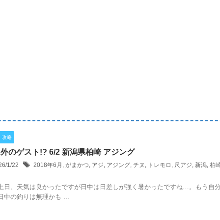
・攻略
外のゲスト!? 6/2 新潟県柏崎 アジング
26/1/22
2018年6月
,
がまかつ
,
アジ
,
アジング
,
チヌ
,
トレモロ
,
尺アジ
,
新潟
,
柏
土日、天気は良かったですが日中は日差しが強く暑かったですね…。もう自
日中の釣りは無理かも ...