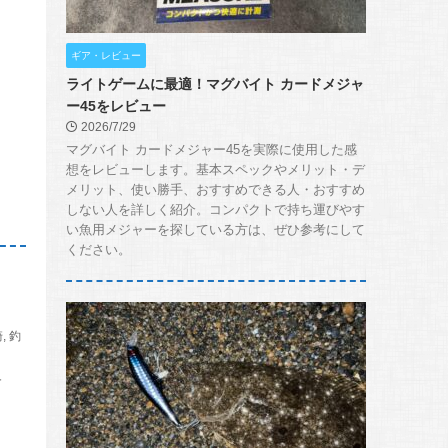
ギア・レビュー
ライトゲームに最適！マグバイト カードメジャ
ー45をレビュー
2026/7/29
マグバイト カードメジャー45を実際に使用した感
想をレビューします。基本スペックやメリット・デ
メリット、使い勝手、おすすめできる人・おすすめ
しない人を詳しく紹介。コンパクトで持ち運びやす
い魚用メジャーを探している方は、ぜひ参考にして
ください。
崎
,
釣
分