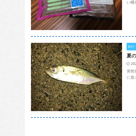
い構
釣行
夏の
20
突然
に急