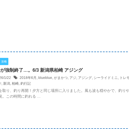
・攻略
が強制終了…。6/3 新潟県柏崎 アジング
26/1/22
2018年6月
,
blueblue
,
がまかつ
,
アジ
,
アジング
,
シーライドミニ
,
トレ
ジ
,
新潟
,
柏崎
,
釣行記
を取り、釣り再開！夕方と同じ場所に入りました。風も波も穏やかで、釣り
況。この時間に釣れる ...