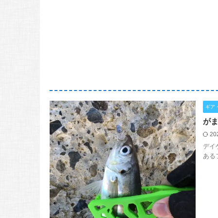
ギア
がま
20
デイ
ある