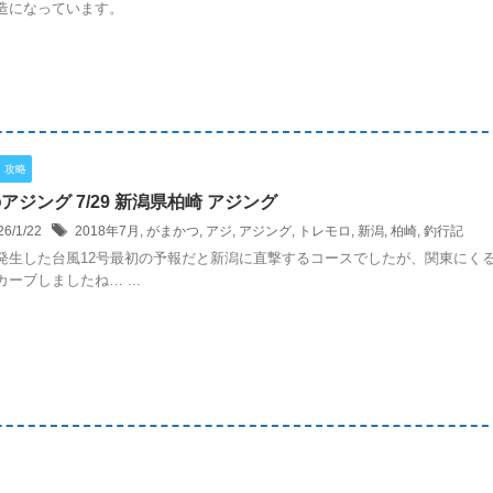
造になっています。
・攻略
アジング 7/29 新潟県柏崎 アジング
26/1/22
2018年7月
,
がまかつ
,
アジ
,
アジング
,
トレモロ
,
新潟
,
柏崎
,
釣行記
発生した台風12号最初の予報だと新潟に直撃するコースでしたが、関東にく
カーブしましたね… ...