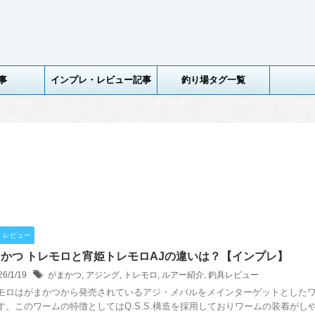
事
インプレ・レビュー記事
釣り場タグ一覧
・レビュー
かつ トレモロと宵姫トレモロAJの違いは？【インプレ】
26/1/19
がまかつ
,
アジング
,
トレモロ
,
ルアー紹介
,
釣具レビュー
モロはがまかつから発売されているアジ・メバルをメインターゲットとした
す。このワームの特徴としてはQ.S.S.構造を採用しておりワームの装着がし