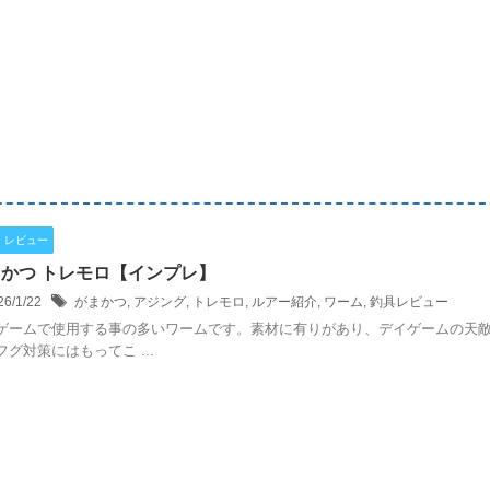
・レビュー
かつ トレモロ【インプレ】
26/1/22
がまかつ
,
アジング
,
トレモロ
,
ルアー紹介
,
ワーム
,
釣具レビュー
ゲームで使用する事の多いワームです。素材に有りがあり、デイゲームの天
フグ対策にはもってこ ...