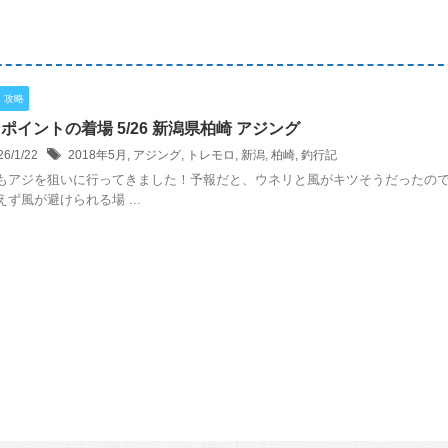
・攻略
ポイントの着場 5/26 新潟県柏崎 アジング
26/1/22
2018年5月
,
アジング
,
トレモロ
,
新潟
,
柏崎
,
釣行記
もアジを狙いに行ってきました！予報だと、ウネリと風がキツそうだったの
えず風が避けられる場 ...