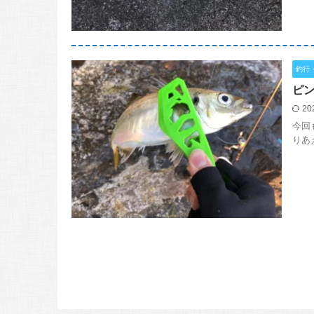
釣行
ピン
20
今回
りあ