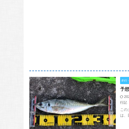
釣行
予想
20
行記
この
は、