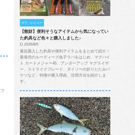
ギア・レビュー
【散財】便利そうなアイテムから気になってい
た釣具など色々と購入しました♪
2026/8/5
最近購入した釣具や便利アイテムをまとめて紹介！
新発売のルーディーズ魚子ラバをはじめ、マグバイ
ト カードメジャー45、アンダーアップ マグライザ
ー、ストライクブレード、ダイソーの折りたたみバ
ケツなど、特徴や購入理由、活用方法を紹介しま
す。
敵で