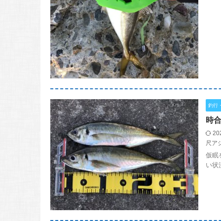
釣行
時合
20
尺ア
仮眠
い状