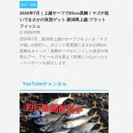
釣行・攻略
2026年7月｜上越サーフで65cm真鯛！マゴチ狙
いでまさかの良型ゲット-新潟県上越-フラット
フィッシュ
2026/7/26
2026年7月、新潟県上越のサーフでキジハタ・マゴ
チ狙いの釣行へ。ポイント変更後にまさかの65cm
真鯛をキャッチ！真鯛やソゲがヒットした状況や使
用ルアー、アピール力を変えて釣果につながったヒ
ットパターンを紹介します。
YouTubeチャンネル