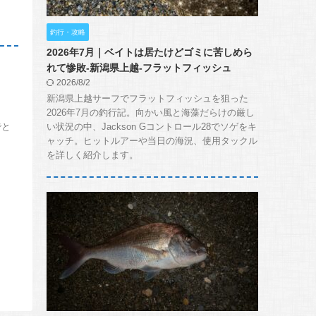
釣行・攻略
2026年7月｜ベイトは居たけどゴミに苦しめら
れて惨敗-新潟県上越-フラットフィッシュ
2026/8/2
新潟県上越サーフでフラットフィッシュを狙った
2026年7月の釣行記。向かい風と海藻だらけの厳し
でと
い状況の中、Jackson Gコントロール28でソゲをキ
ャッチ。ヒットルアーや当日の海況、使用タックル
を詳しく紹介します。