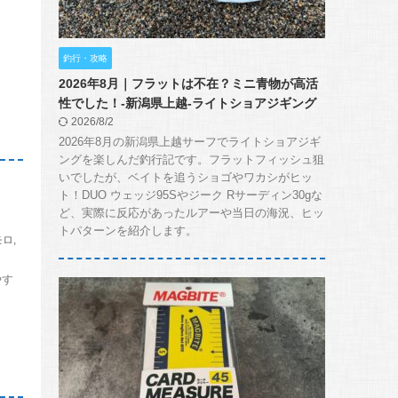
釣行・攻略
2026年8月｜フラットは不在？ミニ青物が高活
性でした！-新潟県上越-ライトショアジギング
2026/8/2
2026年8月の新潟県上越サーフでライトショアジギ
ングを楽しんだ釣行記です。フラットフィッシュ狙
いでしたが、ベイトを追うショゴやワカシがヒッ
ト！DUO ウェッジ95Sやジーク Rサーディン30gな
ど、実際に反応があったルアーや当日の海況、ヒッ
トパターンを紹介します。
モロ
,
やす