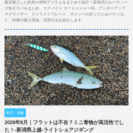
最近購入した釣具や便利アイテムをまとめて紹介！新発売のルーディー
ズ魚子ラバをはじめ、マグバイト カードメジャー45、アンダーアップ
マグライザー、ストライクブレード、ダイソーの折りたたみバケツな
ど、特徴や購入理由、活用方法を紹介します。
釣行・攻略
2026年8月｜フラットは不在？ミニ青物が高活性でし
た！-新潟県上越-ライトショアジギング