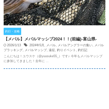
釣行・攻略
【メバル】メバルマッシブ2024！！(前編)-富山県-
2026/1/13
2024年5月
,
メバル
,
メバルアングラーの集い
,
メバル
プラッキング
,
メバルマッシブ
,
遠征
,
釣りイベント
,
釣行記
こんにちは！ユウスケ（@yuusuke55_）です♪ 今年もメバルマッシブ
に参加してきました！去年に ...