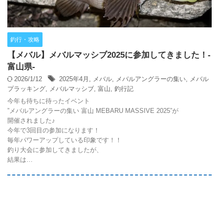
釣行・攻略
【メバル】メバルマッシブ2025に参加してきました！-
富山県-
2026/1/12
2025年4月
,
メバル
,
メバルアングラーの集い
,
メバル
プラッキング
,
メバルマッシブ
,
富山
,
釣行記
今年も待ちに待ったイベント
”メバルアングラーの集い 富山 MEBARU MASSIVE 2025”が
開催されました♪
今年で3回目の参加になります！
毎年パワーアップしている印象です！！
釣り大会に参加してきましたが、
結果は…