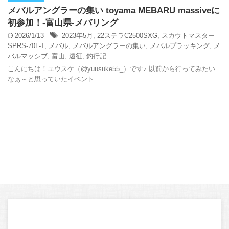
メバルアングラーの集い toyama MEBARU massiveに
初参加！-富山県-メバリング
2026/1/13
2023年5月
,
22ステラC2500SXG
,
スカウトマスター
SPRS-70L-T
,
メバル
,
メバルアングラーの集い
,
メバルプラッキング
,
メ
バルマッシブ
,
富山
,
遠征
,
釣行記
こんにちは！ユウスケ（@yuusuke55_）です♪ 以前から行ってみたい
なぁ～と思っていたイベント ...