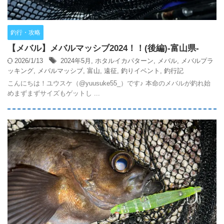
釣行・攻略
【メバル】メバルマッシブ2024！！(後編)-富山県-
2026/1/13
2024年5月
,
ホタルイカパターン
,
メバル
,
メバルプラ
ッキング
,
メバルマッシブ
,
富山
,
遠征
,
釣りイベント
,
釣行記
こんにちは！ユウスケ（@yuusuke55_）です♪ 本命のメバルが釣れ始
めまずまずサイズもゲットし ...