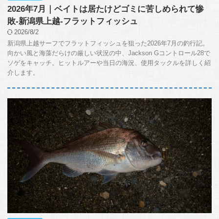
2026年7月｜ベイトは居たけどゴミに苦しめられて惨
敗-新潟県上越-フラットフィッシュ
2026/8/2
新潟県上越サーフでフラットフィッシュを狙った2026年7月の釣行記。
向かい風と海藻だらけの厳しい状況の中、Jackson Gコントロール28で
ソゲをキャッチ。ヒットルアーや当日の海況、使用タックルを詳しく紹
介します。