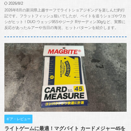
2026/8/2
2026年8月の新潟県上越サーフでライトショアジギングを楽しんだ釣行
記です。フラットフィッシュ狙いでしたが、ベイトを追うショゴやワカ
シがヒット！DUO ウェッジ95Sやジーク Rサーディン30gなど、実際に
反応があったルアーや当日の海況、ヒットパターンを紹介します。
ギア・レビュー
ライトゲームに最適！マグバイト カードメジャー45を