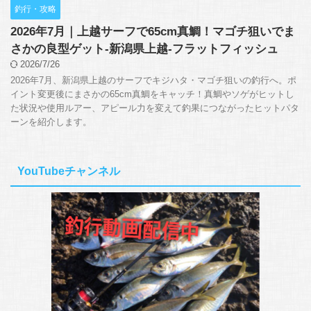
釣行・攻略
2026年7月｜上越サーフで65cm真鯛！マゴチ狙いでま
さかの良型ゲット-新潟県上越-フラットフィッシュ
2026/7/26
2026年7月、新潟県上越のサーフでキジハタ・マゴチ狙いの釣行へ。ポ
イント変更後にまさかの65cm真鯛をキャッチ！真鯛やソゲがヒットし
た状況や使用ルアー、アピール力を変えて釣果につながったヒットパタ
ーンを紹介します。
YouTubeチャンネル