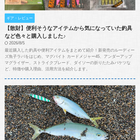
ギア・レビュー
【散財】便利そうなアイテムから気になっていた釣具
など色々と購入しました♪
2026/8/5
最近購入した釣具や便利アイテムをまとめて紹介！新発売のルーディー
ズ魚子ラバをはじめ、マグバイト カードメジャー45、アンダーアップ
マグライザー、ストライクブレード、ダイソーの折りたたみバケツな
ど、特徴や購入理由、活用方法を紹介します。