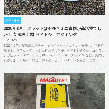
釣行・攻略
2026年8月｜フラットは不在？ミニ青物が高活性でし
た！-新潟県上越-ライトショアジギング
2026/8/2
2026年8月の新潟県上越サーフでライトショアジギングを楽しんだ釣行
記です。フラットフィッシュ狙いでしたが、ベイトを追うショゴやワカ
シがヒット！DUO ウェッジ95Sやジーク Rサーディン30gなど、実際に
反応があったルアーや当日の海況、ヒットパターンを紹介します。