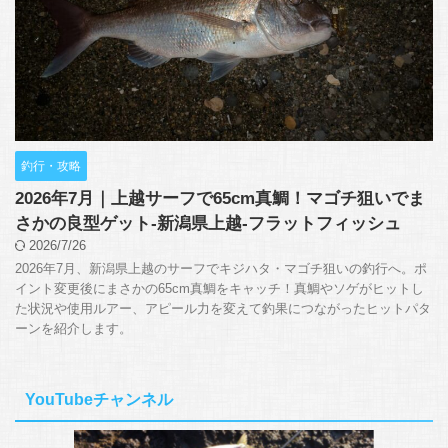
釣行・攻略
2026年7月｜上越サーフで65cm真鯛！マゴチ狙いでま
さかの良型ゲット-新潟県上越-フラットフィッシュ
2026/7/26
2026年7月、新潟県上越のサーフでキジハタ・マゴチ狙いの釣行へ。ポ
イント変更後にまさかの65cm真鯛をキャッチ！真鯛やソゲがヒットし
た状況や使用ルアー、アピール力を変えて釣果につながったヒットパタ
ーンを紹介します。
YouTubeチャンネル