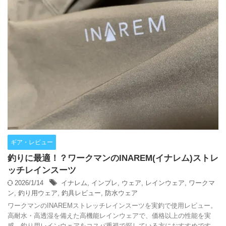
ギア・レビュー
釣りに最適！？ワークマンのINAREM(イナレム)ストレ
ッチレインスーツ
2026/1/14
イナレム
,
インプレ
,
ウェア
,
レインウェア
,
ワークマ
ン
,
釣り用ウェア
,
釣具レビュー
,
防水ウェア
ワークマンのINAREMストレッチレインスーツを実釣で使用レビュー。
高耐水・高透湿を備えた高機能レインウェアで、価格以上の性能を実
感。釣り用レインウェアをコスパ重視で探している方におすすめです。