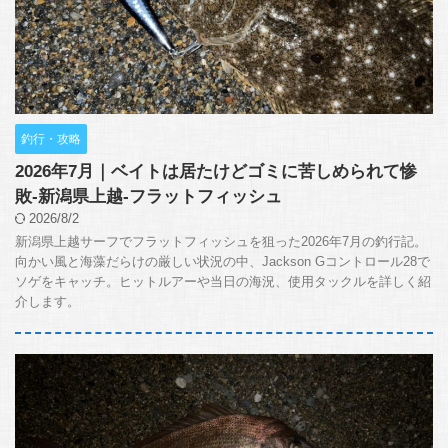
釣行・攻略
2026年7月｜ベイトは居たけどゴミに苦しめられて惨
敗-新潟県上越-フラットフィッシュ
2026/8/2
新潟県上越サーフでフラットフィッシュを狙った2026年7月の釣行記。
向かい風と海藻だらけの厳しい状況の中、Jackson Gコントロール28で
ソゲをキャッチ。ヒットルアーや当日の海況、使用タックルを詳しく紹
介します。