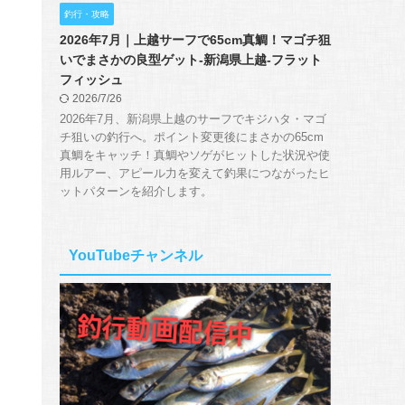
釣行・攻略
2026年7月｜上越サーフで65cm真鯛！マゴチ狙
いでまさかの良型ゲット-新潟県上越-フラット
フィッシュ
2026/7/26
2026年7月、新潟県上越のサーフでキジハタ・マゴ
チ狙いの釣行へ。ポイント変更後にまさかの65cm
真鯛をキャッチ！真鯛やソゲがヒットした状況や使
用ルアー、アピール力を変えて釣果につながったヒ
ットパターンを紹介します。
YouTubeチャンネル