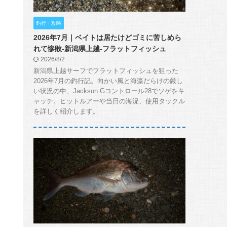
釣行・攻略
2026年7月｜ベイトは居たけどゴミに苦しめら
れて惨敗-新潟県上越-フラットフィッシュ
2026/8/2
新潟県上越サーフでフラットフィッシュを狙った
2026年7月の釣行記。向かい風と海藻だらけの厳し
い状況の中、Jackson Gコントロール28でソゲをキ
ャッチ。ヒットルアーや当日の海況、使用タックル
を詳しく紹介します。