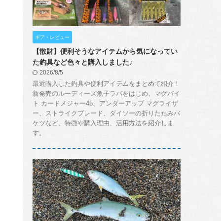
ギア・レビュー
【散財】便利そうなアイテムから気になってい
た釣具など色々と購入しました♪
2026/8/5
最近購入した釣具や便利アイテムをまとめて紹介！
新発売のルーディーズ魚子ラバをはじめ、マグバイ
ト カードメジャー45、アンダーアップ マグライザ
ー、ストライクブレード、ダイソーの折りたたみバ
ケツなど、特徴や購入理由、活用方法を紹介しま
す。