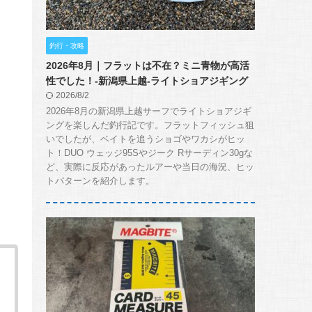
釣行・攻略
2026年8月｜フラットは不在？ミニ青物が高活
性でした！-新潟県上越-ライトショアジギング
2026/8/2
2026年8月の新潟県上越サーフでライトショアジギ
ングを楽しんだ釣行記です。フラットフィッシュ狙
いでしたが、ベイトを追うショゴやワカシがヒッ
ト！DUO ウェッジ95Sやジーク Rサーディン30gな
ど、実際に反応があったルアーや当日の海況、ヒッ
トパターンを紹介します。