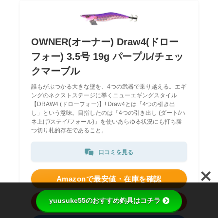
OWNER(オーナー) Draw4(ドロー
フォー) 3.5号 19g パープル/チェッ
クマーブル
誰もがぶつかる大きな壁を、4つの武器で乗り越える。エギ
ングのネクストステージに導くニューエギングスタイル
【DRAW4 (ドローフォー)】! Draw4とは「4つの引き出
し」という意味。目指したのは「4つの引き出し (ダート/ハ
ネ上げ/ステイ/フォール)」を使いあらゆる状況にも打ち勝
つ切り札的存在であること。
口コミを見る
Amazonで最安値・在庫を確認
yuusuke55のおすすめ釣具はコチラ
楽天で価格・口コミを比較