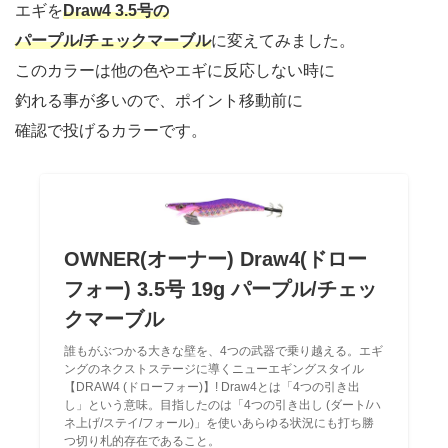
エギを
Draw4 3.5号の
パープル/チェックマーブル
に変えてみました。
このカラーは他の色やエギに反応しない時に
釣れる事が多いので、ポイント移動前に
確認で投げるカラーです。
OWNER(オーナー) Draw4(ドロー
フォー) 3.5号 19g パープル/チェッ
クマーブル
誰もがぶつかる大きな壁を、4つの武器で乗り越える。エギ
ングのネクストステージに導くニューエギングスタイル
【DRAW4 (ドローフォー)】! Draw4とは「4つの引き出
し」という意味。目指したのは「4つの引き出し (ダート/ハ
ネ上げ/ステイ/フォール)」を使いあらゆる状況にも打ち勝
つ切り札的存在であること。