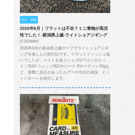
釣行・攻略
2026年8月｜フラットは不在？ミニ青物が高活
性でした！-新潟県上越-ライトショアジギング
2026/8/2
2026年8月の新潟県上越サーフでライトショアジギ
ングを楽しんだ釣行記です。フラットフィッシュ狙
いでしたが、ベイトを追うショゴやワカシがヒッ
ト！DUO ウェッジ95Sやジーク Rサーディン30gな
ど、実際に反応があったルアーや当日の海況、ヒッ
トパターンを紹介します。