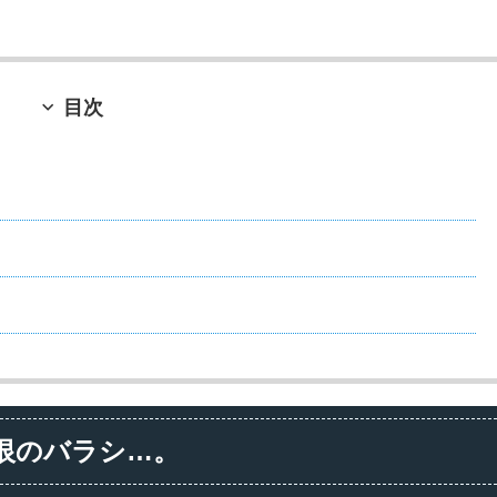
目次
恨のバラシ…。