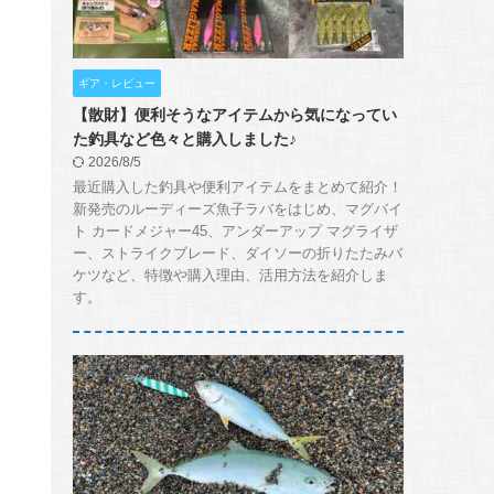
ギア・レビュー
【散財】便利そうなアイテムから気になってい
た釣具など色々と購入しました♪
2026/8/5
最近購入した釣具や便利アイテムをまとめて紹介！
新発売のルーディーズ魚子ラバをはじめ、マグバイ
ト カードメジャー45、アンダーアップ マグライザ
ー、ストライクブレード、ダイソーの折りたたみバ
ケツなど、特徴や購入理由、活用方法を紹介しま
す。