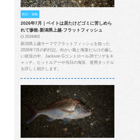
釣行・攻略
2026年7月｜ベイトは居たけどゴミに苦しめら
れて惨敗-新潟県上越-フラットフィッシュ
2026/8/2
新潟県上越サーフでフラットフィッシュを狙った
2026年7月の釣行記。向かい風と海藻だらけの厳し
い状況の中、Jackson Gコントロール28でソゲをキ
ャッチ。ヒットルアーや当日の海況、使用タックル
を詳しく紹介します。