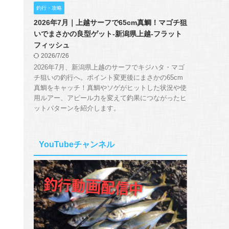
釣行・攻略
2026年7月｜上越サーフで65cm真鯛！マゴチ狙
いでまさかの良型ゲット-新潟県上越-フラット
フィッシュ
2026/7/26
2026年7月、新潟県上越のサーフでキジハタ・マゴ
チ狙いの釣行へ。ポイント変更後にまさかの65cm
真鯛をキャッチ！真鯛やソゲがヒットした状況や使
用ルアー、アピール力を変えて釣果につながったヒ
ットパターンを紹介します。
YouTubeチャンネル