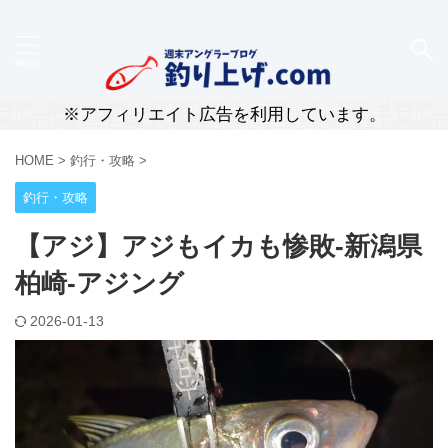
新潟・柏崎のリアルな釣果と道具レビューを届ける釣
りブログ
※アフィリエイト広告を利用しています。
HOME
>
釣行・攻略
>
釣行・攻略
【アジ】アジもイカも惨敗-新潟県
柏崎-アジング
2026-01-13