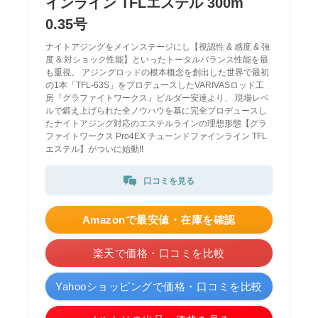
インライン TFLエステル 300m
0.35号
ナイトアジングをメインステージにし【視認性 & 感度 & 強
度 & 対ショック性能】といったトータルバランス性能を最
も重視。 アジングロッドの根本概念を創出した世界で最初
の1本「TFL-63S」をプロデュースしたVARIVASロッド工
房『グラファイトワークス』ビルダー安達より、 現場レベ
ルで鍛え上げられた全ノウハウを基に完全プロデュースし
たナイトアジング対応のエステルラインの理想形態【グラ
ファイトワークス Pro4EX チューンドファインライン TFL
エステル】がついに始動!!
口コミを見る
Amazonで最安値・在庫を確認
楽天で価格・口コミを比較
Yahooショッピングで価格・口コミを比較