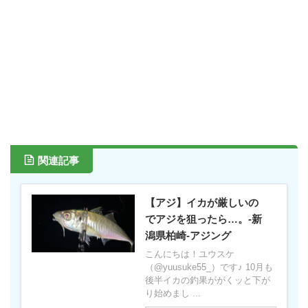
関連記事
【アジ】イカが厳しいの
でアジを狙ったら…。-新
潟県柏崎-アジング
こんにちは！ユウスケ
（@yuusuke55_）です♪ 10月も
後半イカの釣果ががくッと下が
り始めまし ...