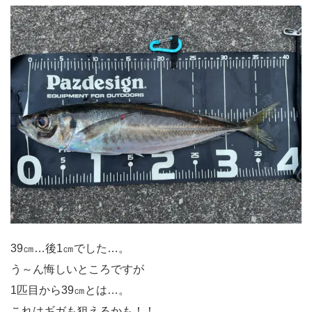
39㎝…後1㎝でした…。
う～ん悔しいところですが
1匹目から39㎝とは…。
これはギガも狙えるかも！！