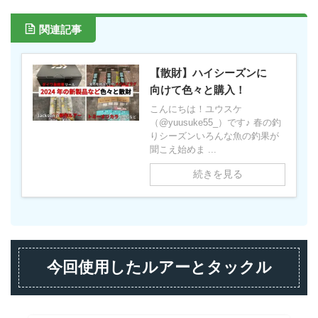
関連記事
【散財】ハイシーズンに
向けて色々と購入！
こんにちは！ユウスケ
（@yuusuke55_）です♪ 春の釣
りシーズンいろんな魚の釣果が
聞こえ始めま ...
続きを見る
今回使用したルアーとタックル