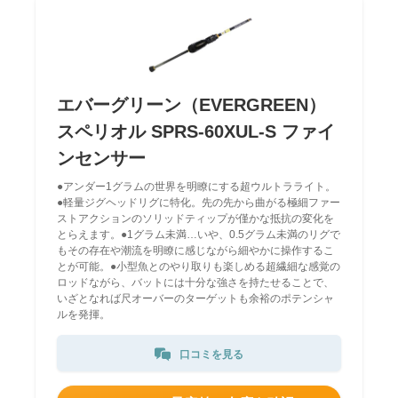
エバーグリーン（EVERGREEN）
スペリオル SPRS-60XUL-S ファイ
ンセンサー
●アンダー1グラムの世界を明瞭にする超ウルトラライト。
●軽量ジグヘッドリグに特化。先の先から曲がる極細ファー
ストアクションのソリッドティップが僅かな抵抗の変化を
とらえます。●1グラム未満…いや、0.5グラム未満のリグで
もその存在や潮流を明瞭に感じながら細やかに操作するこ
とが可能。●小型魚とのやり取りも楽しめる超繊細な感覚の
ロッドながら、バットには十分な強さを持たせることで、
いざとなれば尺オーバーのターゲットも余裕のポテンシャ
ルを発揮。
口コミを見る