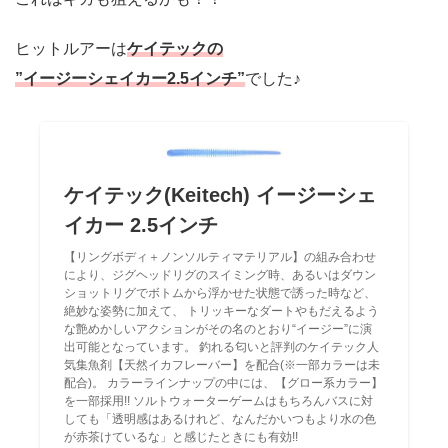
ヒットルアーは
ケイテックの
”イージーシェイカー2.5インチ”
でした♪
ケイテック(Keitech) イージーシェ
イカー 2.5インチ
【リングボディ＋ノンソルティマテリアル】の組み合わせ
により、ジグヘッドリグのスイミング時、あるいはダウン
ショットリグでボトムから浮かせた状態で誘った時など、
絶妙な姿勢に加えて、 トリッキーなダートやもだえるよう
な艶めかしいアクションがその名のとおり“イージー”に演
出可能となっています。 釣れる匂いと評判のケイテック人
気集魚剤【天然イカフレーバー】を配合(※一部カラーは未
配合)。 カラーラインナップの中には、【グロー系カラー】
を一部採用!! ソルトウォーターゲームはもちろんバスに対
しても「透明感はあるけれど、なんだかいつもより水の色
が赤茶けているな」と感じたときにも有効!!