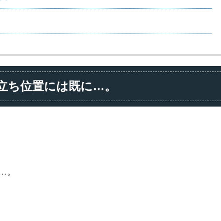
立ち位置には既に…。
…。