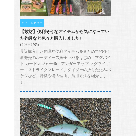
ギア・レビュー
【散財】便利そうなアイテムから気になってい
た釣具など色々と購入しました♪
2026/8/5
最近購入した釣具や便利アイテムをまとめて紹介！
新発売のルーディーズ魚子ラバをはじめ、マグバイ
ト カードメジャー45、アンダーアップ マグライザ
ー、ストライクブレード、ダイソーの折りたたみバ
ケツなど、特徴や購入理由、活用方法を紹介しま
す。