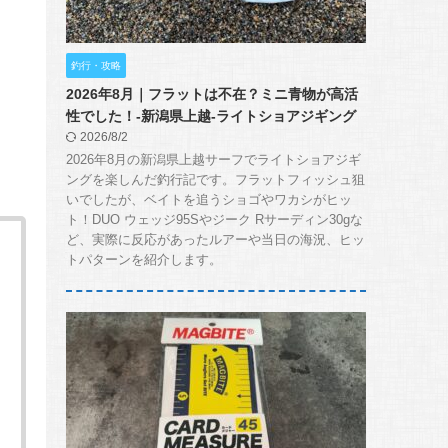
釣行・攻略
2026年8月｜フラットは不在？ミニ青物が高活
性でした！-新潟県上越-ライトショアジギング
2026/8/2
2026年8月の新潟県上越サーフでライトショアジギ
ングを楽しんだ釣行記です。フラットフィッシュ狙
いでしたが、ベイトを追うショゴやワカシがヒッ
ト！DUO ウェッジ95Sやジーク Rサーディン30gな
ど、実際に反応があったルアーや当日の海況、ヒッ
トパターンを紹介します。