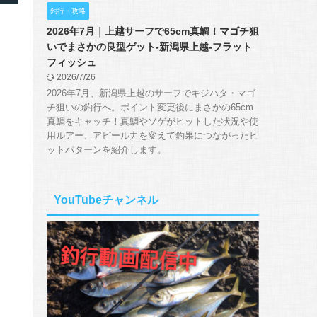
釣行・攻略
2026年7月｜上越サーフで65cm真鯛！マゴチ狙
いでまさかの良型ゲット-新潟県上越-フラット
フィッシュ
2026/7/26
2026年7月、新潟県上越のサーフでキジハタ・マゴ
チ狙いの釣行へ。ポイント変更後にまさかの65cm
真鯛をキャッチ！真鯛やソゲがヒットした状況や使
用ルアー、アピール力を変えて釣果につながったヒ
ットパターンを紹介します。
YouTubeチャンネル