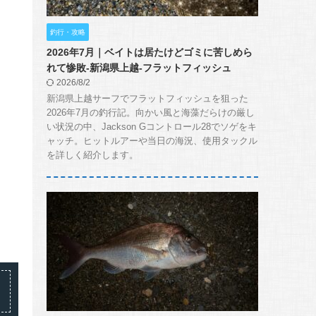
釣行・攻略
2026年7月｜ベイトは居たけどゴミに苦しめら
れて惨敗-新潟県上越-フラットフィッシュ
2026/8/2
新潟県上越サーフでフラットフィッシュを狙った
2026年7月の釣行記。向かい風と海藻だらけの厳し
い状況の中、Jackson Gコントロール28でソゲをキ
ャッチ。ヒットルアーや当日の海況、使用タックル
を詳しく紹介します。