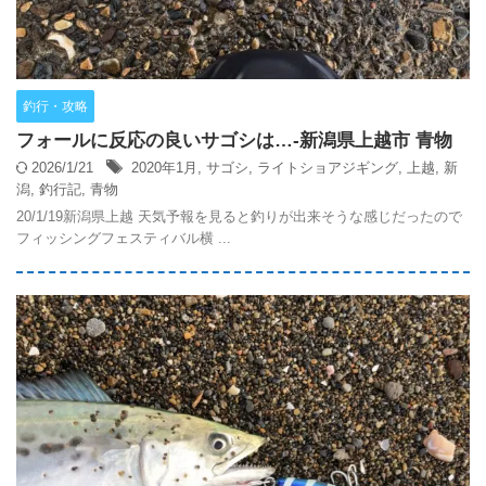
釣行・攻略
フォールに反応の良いサゴシは…‐新潟県上越市 青物
2026/1/21
2020年1月
,
サゴシ
,
ライトショアジギング
,
上越
,
新
潟
,
釣行記
,
青物
20/1/19新潟県上越 天気予報を見ると釣りが出来そうな感じだったので
フィッシングフェスティバル横 ...