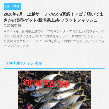
釣行・攻略
2026年7月｜上越サーフで65cm真鯛！マゴチ狙いでま
さかの良型ゲット-新潟県上越-フラットフィッシュ
2026/7/26
2026年7月、新潟県上越のサーフでキジハタ・マゴチ狙いの釣行へ。ポ
イント変更後にまさかの65cm真鯛をキャッチ！真鯛やソゲがヒットし
た状況や使用ルアー、アピール力を変えて釣果につながったヒットパタ
ーンを紹介します。
YouTubeチャンネル