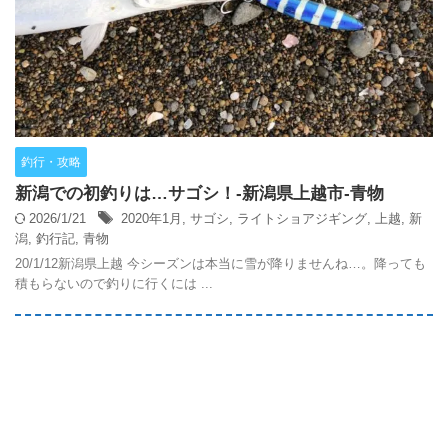
釣行・攻略
新潟での初釣りは…サゴシ！-新潟県上越市-青物
2026/1/21
2020年1月
,
サゴシ
,
ライトショアジギング
,
上越
,
新
潟
,
釣行記
,
青物
20/1/12新潟県上越 今シーズンは本当に雪が降りませんね…。降っても
積もらないので釣りに行くには ...