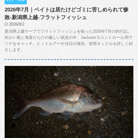
2026年7月｜ベイトは居たけどゴミに苦しめられて惨
敗-新潟県上越-フラットフィッシュ
2026/8/2
新潟県上越サーフでフラットフィッシュを狙った2026年7月の釣行記。
向かい風と海藻だらけの厳しい状況の中、Jackson Gコントロール28で
ソゲをキャッチ。ヒットルアーや当日の海況、使用タックルを詳しく紹
介します。