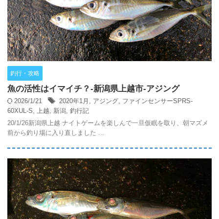
釣行・攻略
魚の活性はイマイチ？‐新潟県上越市-アジング
2026/1/21
2020年1月
,
アジング
,
ファインセンサーSPRS-
60XUL-S
,
上越
,
新潟
,
釣行記
20/1/26新潟県上越 ナイトゲームを楽しんで一旦仮眠を取り、朝マズメ
前から釣り場に入り直しました ...