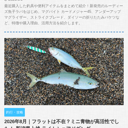
最近購入した釣具や便利アイテムをまとめて紹介！新発売のルーディー
ズ魚子ラバをはじめ、マグバイト カードメジャー45、アンダーアップ
マグライザー、ストライクブレード、ダイソーの折りたたみバケツな
ど、特徴や購入理由、活用方法を紹介します。
釣行・攻略
2026年8月｜フラットは不在？ミニ青物が高活性でし