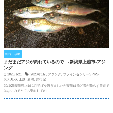
釣行・攻略
まだまだアジが釣れているので…-新潟県上越市-アジ
ング
2026/1/21
2020年1月
,
アジング
,
ファインセンサーSPRS-
60XUL-S
,
上越
,
新潟
,
釣行記
20/1/25新潟県上越 1月半ばを過ぎましたが新潟は殆ど雪が降らず雪道で
はないのでとても安心して釣 ...