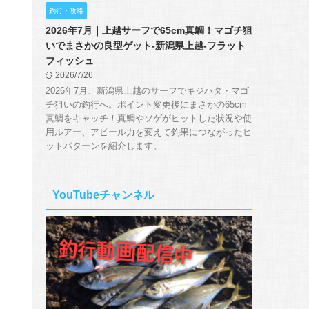
釣行・攻略
2026年7月｜上越サーフで65cm真鯛！マゴチ狙
いでまさかの良型ゲット-新潟県上越-フラット
フィッシュ
2026/7/26
2026年7月、新潟県上越のサーフでキジハタ・マゴ
チ狙いの釣行へ。ポイント変更後にまさかの65cm
真鯛をキャッチ！真鯛やソゲがヒットした状況や使
用ルアー、アピール力を変えて釣果につながったヒ
ットパターンを紹介します。
YouTubeチャンネル