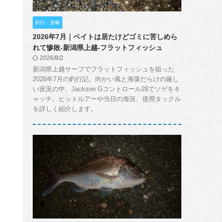
釣行・攻略
2026年7月｜ベイトは居たけどゴミに苦しめら
れて惨敗-新潟県上越-フラットフィッシュ
2026/8/2
新潟県上越サーフでフラットフィッシュを狙った
2026年7月の釣行記。向かい風と海藻だらけの厳し
い状況の中、Jackson Gコントロール28でソゲをキ
ャッチ。ヒットルアーや当日の海況、使用タックル
を詳しく紹介します。