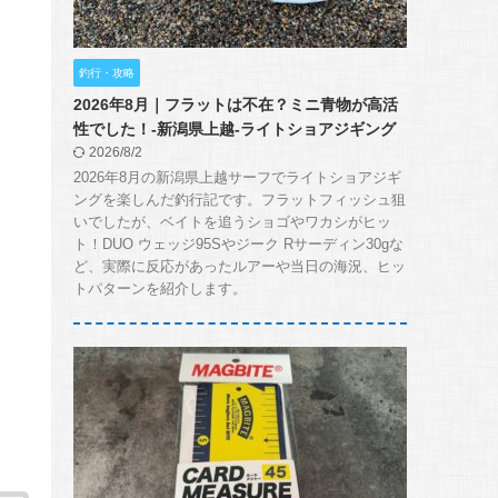
釣行・攻略
2026年8月｜フラットは不在？ミニ青物が高活
性でした！-新潟県上越-ライトショアジギング
2026/8/2
2026年8月の新潟県上越サーフでライトショアジギ
ングを楽しんだ釣行記です。フラットフィッシュ狙
いでしたが、ベイトを追うショゴやワカシがヒッ
ト！DUO ウェッジ95Sやジーク Rサーディン30gな
ど、実際に反応があったルアーや当日の海況、ヒッ
トパターンを紹介します。