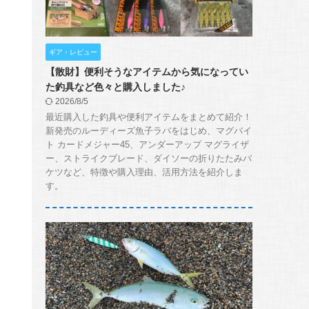
ギア・レビュー
【散財】便利そうなアイテムから気になってい
た釣具など色々と購入しました♪
2026/8/5
最近購入した釣具や便利アイテムをまとめて紹介！
新発売のルーディーズ魚子ラバをはじめ、マグバイ
ト カードメジャー45、アンダーアップ マグライザ
ー、ストライクブレード、ダイソーの折りたたみバ
ケツなど、特徴や購入理由、活用方法を紹介しま
す。