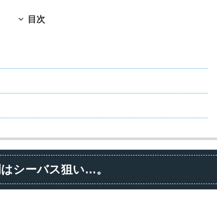
目次
間はシーバス狙い…。