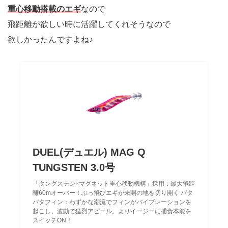
重心移動搭載のエギ
なので
飛距離が欲しい時に活躍してくれそうなので
欲しかったんですよね♪
DUEL(デュエル) MAG Q
TUNGSTEN 3.0号
「タングステン×マグネット重心移動機構」採用：最大飛距
離60mオーバー！ぶっ飛びエギが未開の地を切り開く パタ
パタフィン：わずかな潮流でフィンがバイブレーションを
起こし、波動で猛烈アピール。よりイージーに捕食本能を
スイッチON！