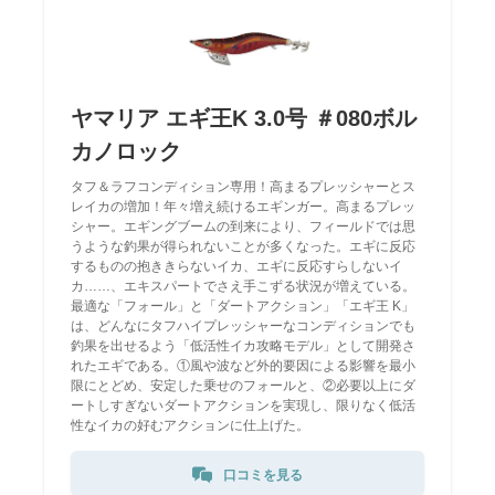
ヤマリア エギ王K 3.0号 ＃080ボル
カノロック
タフ＆ラフコンディション専用！高まるプレッシャーとス
レイカの増加！年々増え続けるエギンガー。高まるプレッ
シャー。エギングブームの到来により、フィールドでは思
うような釣果が得られないことが多くなった。エギに反応
するものの抱ききらないイカ、エギに反応すらしないイ
カ……、エキスパートでさえ手こずる状況が増えている。
最適な「フォール」と「ダートアクション」「エギ王 K」
は、どんなにタフハイプレッシャーなコンディションでも
釣果を出せるよう「低活性イカ攻略モデル」として開発さ
れたエギである。①風や波など外的要因による影響を最小
限にとどめ、安定した乗せのフォールと、②必要以上にダ
ートしすぎないダートアクションを実現し、限りなく低活
性なイカの好むアクションに仕上げた。
口コミを見る