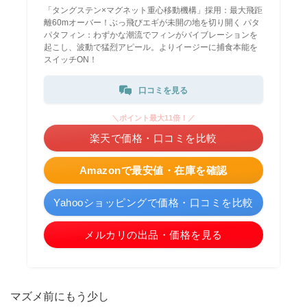
「タングステン×マグネット重心移動機構」採用：最大飛距
離60mオーバー！ぶっ飛びエギが未開の地を切り開く パタ
パタフィン：わずかな潮流でフィンがバイブレーションを
起こし、波動で猛烈アピール。よりイージーに捕食本能を
スイッチON！
口コミを見る
＼ポイント最大11倍！／
楽天で価格・口コミを比較
Amazonで最安値・在庫を確認
Yahooショッピングで価格・口コミを比較
メルカリの出品・価格を見る
マズメ前にもう少し