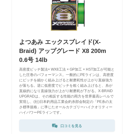
よつあみ エックスブレイド(X-
Braid) アップグレード X8 200m
0.6号 14lb
高密度ピッチ製法× WX8工法 × GP加工 × HST加工が可能と
した圧巻のパフォーマンス。一般的にPEラインは、高密度
にピッチを細かく組み上げると耐磨耗性が上がり直線強力
が落ちる。逆に低密度でピッチを粗く組み上げると、糸が
直線的になり直線強力が上がり耐磨耗が下がる。X-BRAID
UPGRADは、その相反する性能の両方を世界最高レベルで
実現し、(社)日本釣用品工業会釣糸部会制定の「PE糸の太
さ標準規格」に準じたオールカテゴリーハイクオリティー
ハイパワーPEラインです。
口コミを見る