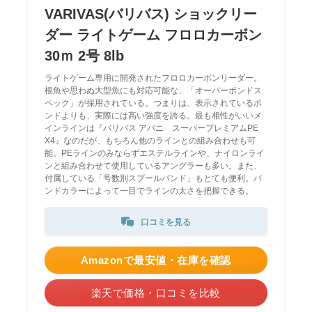
VARIVAS(バリバス) ショックリー
ダー ライトゲーム フロロカーボン
30ｍ 2号 8lb
ライトゲーム専用に開発されたフロロカーボンリーダー。
根魚や思わぬ大型魚にも対応可能な、「オーバーポンドス
ペック」が採用されている。つまりは、表示されているポ
ンドよりも、実際には高い強度を誇る。最も相性がいいメ
インラインは『バリバス アバニ スーパープレミアムPE
X4』なのだが、もちろん他のラインとの組み合わせも可
能。PEラインのみならずエステルラインや、ナイロンライ
ンと組み合わせて使用しているアングラーも多い。また、
付属している「号数別スプールバンド」もとても便利。バ
ンドカラーによって一目でラインの太さを把握できる。
口コミを見る
Amazonで最安値・在庫を確認
楽天で価格・口コミを比較