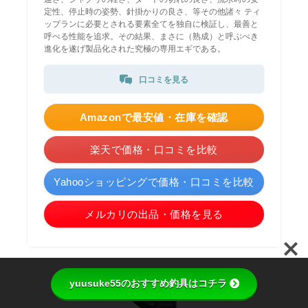
定性、停止時の姿勢、針掛かりの良さ、等その他諸々 ティ
ップランに必要とされる要素全てを独自に検証し、最善と
呼べる性能を追求。その結果、まさに（熟成）と呼ぶべき
進化を遂げ製品化された究極の専用エギである。
口コミを見る
Amazonで最安値・在庫を確認
楽天で価格・口コミを比較
Yahooショッピングで価格・口コミを比較
メルカリの出品・価格を見る
yuusuke55のおすすめ釣具はコチラ