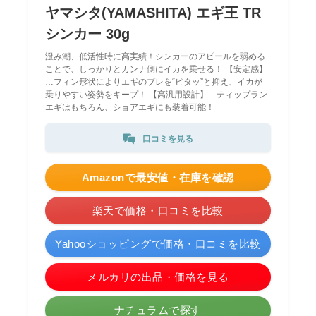
ヤマシタ(YAMASHITA) エギ王 TR
シンカー 30g
澄み潮、低活性時に高実績！シンカーのアピールを弱める
ことで、しっかりとカンナ側にイカを乗せる！ 【安定感】
…フィン形状によりエギのブレを“ピタッ”と抑え、イカが
乗りやすい姿勢をキープ！ 【高汎用設計】…ティップラン
エギはもちろん、ショアエギにも装着可能！
口コミを見る
Amazonで最安値・在庫を確認
楽天で価格・口コミを比較
Yahooショッピングで価格・口コミを比較
メルカリの出品・価格を見る
ナチュラムで探す