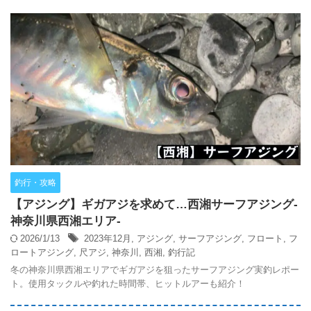
釣行・攻略
【アジング】ギガアジを求めて…西湘サーフアジング-
神奈川県西湘エリア-
2026/1/13
2023年12月
,
アジング
,
サーフアジング
,
フロート
,
フ
ロートアジング
,
尺アジ
,
神奈川
,
西湘
,
釣行記
冬の神奈川県西湘エリアでギガアジを狙ったサーフアジング実釣レポー
ト。使用タックルや釣れた時間帯、ヒットルアーも紹介！