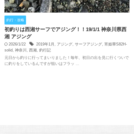
釣行・攻略
初釣りは西湘サーフでアジング！！19/1/1 神奈川県西
湘 アジング
2026/1/22
2019年1月
,
アジング
,
サーフアジング
,
宵姫華S82H-
solid
,
神奈川
,
西湘
,
釣行記
元日から釣りに行ってまいりました！毎年、初日の出を見に行くついで
に釣りをしているんですが狙いはフラッ ...