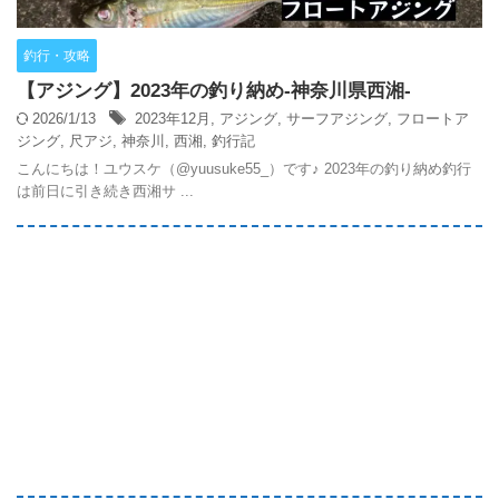
釣行・攻略
【アジング】2023年の釣り納め-神奈川県西湘-
2026/1/13
2023年12月
,
アジング
,
サーフアジング
,
フロートア
ジング
,
尺アジ
,
神奈川
,
西湘
,
釣行記
こんにちは！ユウスケ（@yuusuke55_）です♪ 2023年の釣り納め釣行
は前日に引き続き西湘サ ...