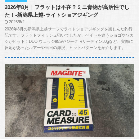
2026年8月｜フラットは不在？ミニ青物が高活性でし
た！-新潟県上越-ライトショアジギング
2026/8/2
2026年8月の新潟県上越サーフでライトショアジギングを楽しんだ釣行
記です。フラットフィッシュ狙いでしたが、ベイトを追うショゴやワカ
シがヒット！DUO ウェッジ95Sやジーク Rサーディン30gなど、実際に
反応があったルアーや当日の海況、ヒットパターンを紹介します。