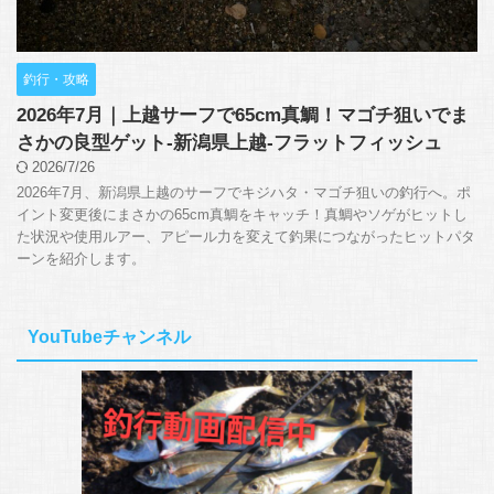
釣行・攻略
2026年7月｜上越サーフで65cm真鯛！マゴチ狙いでま
さかの良型ゲット-新潟県上越-フラットフィッシュ
2026/7/26
2026年7月、新潟県上越のサーフでキジハタ・マゴチ狙いの釣行へ。ポ
イント変更後にまさかの65cm真鯛をキャッチ！真鯛やソゲがヒットし
た状況や使用ルアー、アピール力を変えて釣果につながったヒットパタ
ーンを紹介します。
YouTubeチャンネル