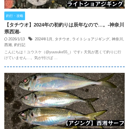
釣行・攻略
【タチウオ】2024年の初釣りは辰年なので…。-神奈川
県西湘-
2026/1/13
2024年1月
,
タチウオ
,
ライトショアジギング
,
神奈川
,
西湘
,
釣行記
こんにちは！ユウスケ（@yuusuke55_）です♪ 天気が悪くて釣りに行
けていません…。気が付けば ...