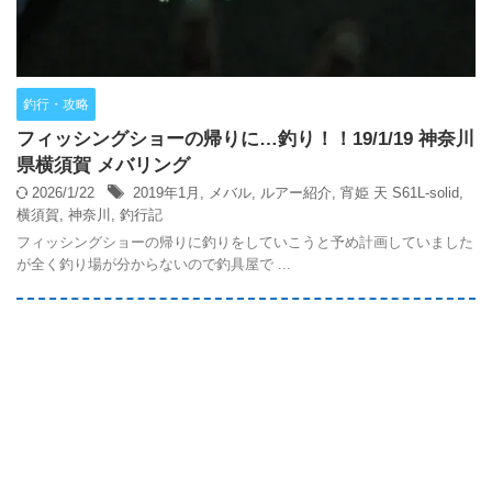
釣行・攻略
フィッシングショーの帰りに…釣り！！19/1/19 神奈川
県横須賀 メバリング
2026/1/22
2019年1月
,
メバル
,
ルアー紹介
,
宵姫 天 S61L-solid
,
横須賀
,
神奈川
,
釣行記
フィッシングショーの帰りに釣りをしていこうと予め計画していました
が全く釣り場が分からないので釣具屋で ...