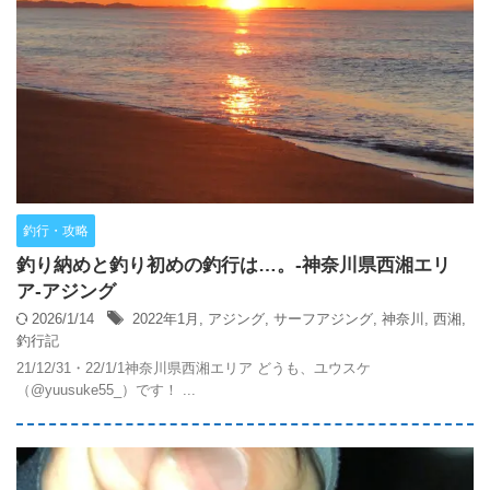
釣行・攻略
釣り納めと釣り初めの釣行は…。-神奈川県西湘エリ
ア-アジング
2026/1/14
2022年1月
,
アジング
,
サーフアジング
,
神奈川
,
西湘
,
釣行記
21/12/31・22/1/1神奈川県西湘エリア どうも、ユウスケ
（@yuusuke55_）です！ ...