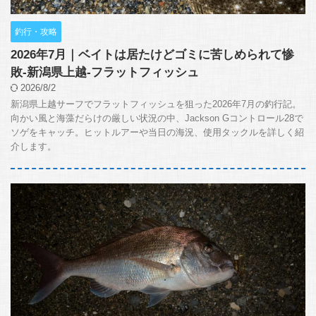
釣行・攻略
2026年7月｜ベイトは居たけどゴミに苦しめられて惨
敗-新潟県上越-フラットフィッシュ
2026/8/2
新潟県上越サーフでフラットフィッシュを狙った2026年7月の釣行記。
向かい風と海藻だらけの厳しい状況の中、Jackson Gコントロール28で
ソゲをキャッチ。ヒットルアーや当日の海況、使用タックルを詳しく紹
介します。