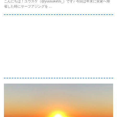
こんにちは！ユウスケ（@yuusuke55_）です♪ 今回は年末に実家へ帰
省した時にサーフアジングを ...