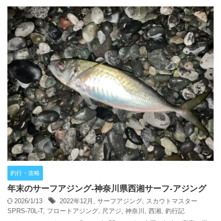
釣行・攻略
年末のサーフアジング-神奈川県西湘サーフ-アジング
2026/1/13
2022年12月
,
サーフアジング
,
スカウトマスター
SPRS-70L-T
,
フロートアジング
,
尺アジ
,
神奈川
,
西湘
,
釣行記