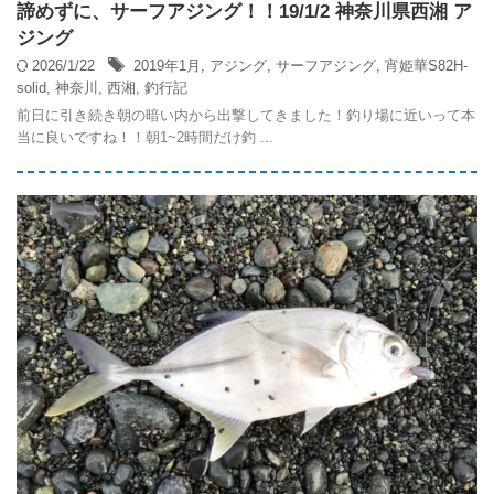
諦めずに、サーフアジング！！19/1/2 神奈川県西湘 ア
ジング
2026/1/22
2019年1月
,
アジング
,
サーフアジング
,
宵姫華S82H-
solid
,
神奈川
,
西湘
,
釣行記
前日に引き続き朝の暗い内から出撃してきました！釣り場に近いって本
当に良いですね！！朝1~2時間だけ釣 ...