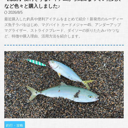
など色々と購入しました♪
2026/8/5
最近購入した釣具や便利アイテムをまとめて紹介！新発売のルーディー
ズ魚子ラバをはじめ、マグバイト カードメジャー45、アンダーアップ
マグライザー、ストライクブレード、ダイソーの折りたたみバケツな
ど、特徴や購入理由、活用方法を紹介します。
釣行・攻略