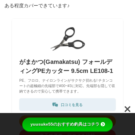
ある程度カバーできています♪
がまかつ(Gamakatsu) フォールデ
ィングPEカッター 9.5cm LE108-1
PE、フロロ、ナイロンラインがサクサク切れる! チタンコ
ートの超極細の先端部で#00~#3に対応。先端部を隠して収
納できるので安心して携帯できます。
口コミを見る
Amazonで最安値・在庫を確認
yuusuke55のおすすめ釣具はコチラ