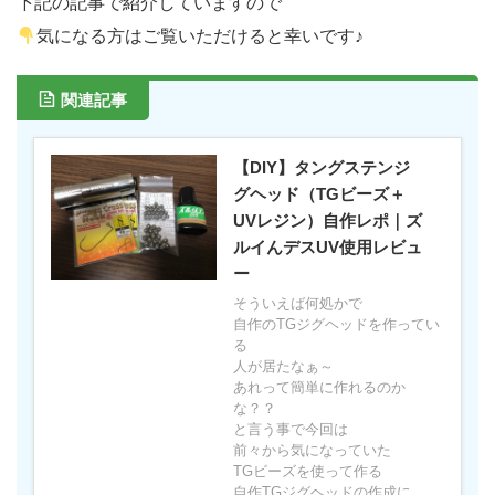
下記の記事で紹介していますので
気になる方はご覧いただけると幸いです♪
関連記事
【DIY】タングステンジ
グヘッド（TGビーズ＋
UVレジン）自作レポ｜ズ
ルイんデスUV使用レビュ
ー
そういえば何処かで
自作のTGジグヘッドを作ってい
る
人が居たなぁ～
あれって簡単に作れるのか
な？？
と言う事で今回は
前々から気になっていた
TGビーズを使って作る
自作TGジグヘッドの作成に