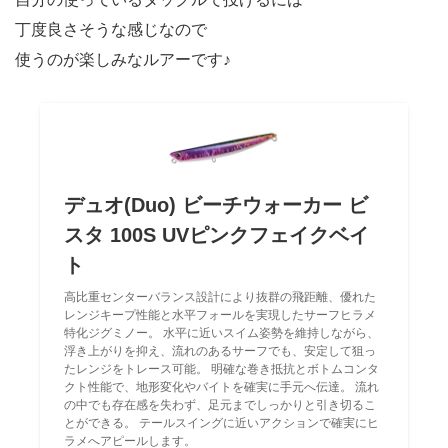
丁度良さそうな感じなので
使うのが楽しみなルアーです♪
デュオ(Duo) ビーチウォーカー ビ
スタ 100S UVピンクフェイクベイ
ト
高比重センターバランス設計により抜群の飛距離、優れた
レンジキープ性能と水平フォールを実現したサーフヒラメ
特化ジグミノー。 水平に近いスイム姿勢を維持しながら、
浮き上がりを抑え、流れのあるサーフでも、安定して狙っ
たレンジをトレース可能。 明確な巻き抵抗とボトムコンタ
クト性能で、地形変化やバイトを確実に手元へ伝達。 流れ
の中でも存在感を失わず、足元までしっかりと引き切るこ
とができる。 テールスイングに近いアクションで確実にヒ
ラメへアピールします。