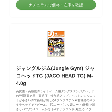
ナチュラムで価格・在庫を確認
ジャングルジム(Jungle Gym) ジャ
コヘッドTG (JACO HEAD TG) M-
4.0g
高比重・高感度のライトゲーム用タングステンジグヘッド
の登場! 高比重・高感度で操作感アップ。ヘッドのシルエッ
トが小さいので距離が出せる! タングステン素材独特のキラ
キラヘッドでアピール。 TCコート(フッ素コート)仕様で刺
さりバツグン! ワームが付けやすいラウンド(丸型)ゲイプ!