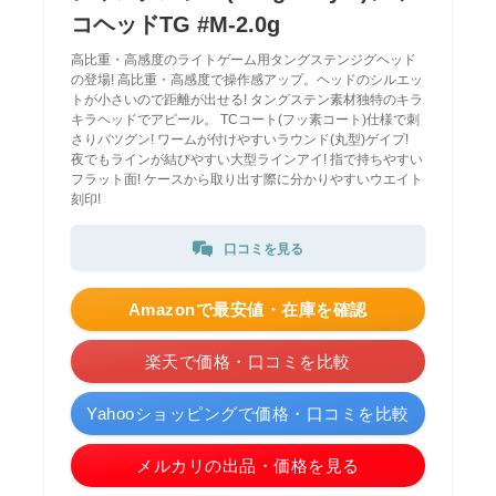
コヘッドTG #M-2.0g
高比重・高感度のライトゲーム用タングステンジグヘッド
の登場! 高比重・高感度で操作感アップ。ヘッドのシルエッ
トが小さいので距離が出せる! タングステン素材独特のキラ
キラヘッドでアピール。 TCコート(フッ素コート)仕様で刺
さりバツグン! ワームが付けやすいラウンド(丸型)ゲイプ!
夜でもラインが結びやすい大型ラインアイ! 指で持ちやすい
フラット面! ケースから取り出す際に分かりやすいウエイト
刻印!
口コミを見る
Amazonで最安値・在庫を確認
楽天で価格・口コミを比較
Yahooショッピングで価格・口コミを比較
メルカリの出品・価格を見る