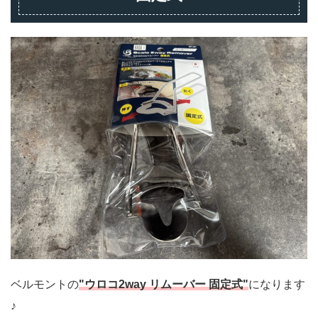
ベルモントの
"ウロコ2way リムーバー 固定式"
になります
♪