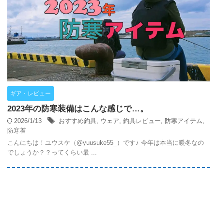
ギア・レビュー
2023年の防寒装備はこんな感じで…。
2026/1/13
おすすめ釣具
,
ウェア
,
釣具レビュー
,
防寒アイテム
,
防寒着
こんにちは！ユウスケ（@yuusuke55_）です♪ 今年は本当に暖冬なの
でしょうか？？ってくらい最 ...