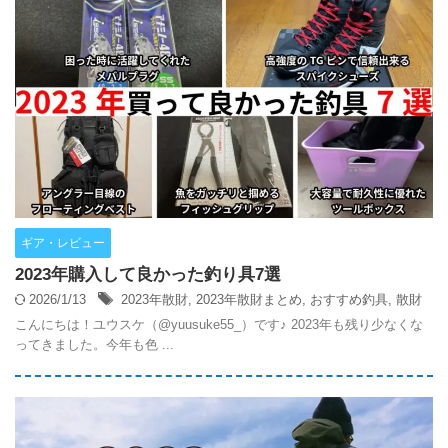
ギア・レビュー
2023年購入して良かった釣り具7選
2026/1/13
2023年散財
,
2023年散財まとめ
,
おすすめ釣具
,
散財
こんにちは！ユウスケ（@yuusuke55_）です♪ 2023年も残り少なくな
ってきました。今年も色 ...