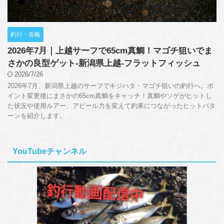
釣行・攻略
2026年7月｜上越サーフで65cm真鯛！マゴチ狙いでま
さかの良型ゲット-新潟県上越-フラットフィッシュ
2026/7/26
2026年7月、新潟県上越のサーフでキジハタ・マゴチ狙いの釣行へ。ポ
イント変更後にまさかの65cm真鯛をキャッチ！真鯛やソゲがヒットし
た状況や使用ルアー、アピール力を変えて釣果につながったヒットパタ
ーンを紹介します。
YouTubeチャンネル