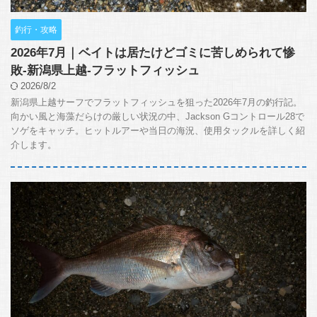
釣行・攻略
2026年7月｜ベイトは居たけどゴミに苦しめられて惨
敗-新潟県上越-フラットフィッシュ
2026/8/2
新潟県上越サーフでフラットフィッシュを狙った2026年7月の釣行記。
向かい風と海藻だらけの厳しい状況の中、Jackson Gコントロール28で
ソゲをキャッチ。ヒットルアーや当日の海況、使用タックルを詳しく紹
介します。