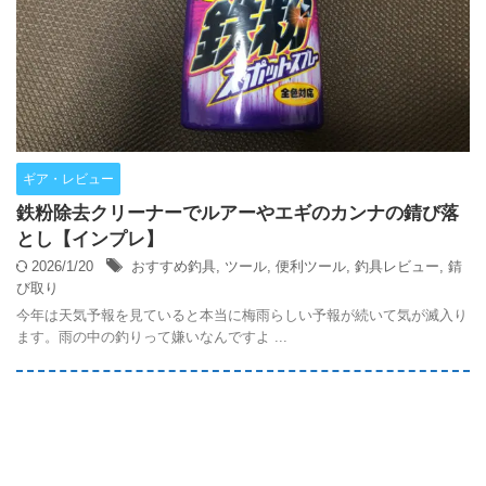
ギア・レビュー
鉄粉除去クリーナーでルアーやエギのカンナの錆び落
とし【インプレ】
2026/1/20
おすすめ釣具
,
ツール
,
便利ツール
,
釣具レビュー
,
錆
び取り
今年は天気予報を見ていると本当に梅雨らしい予報が続いて気が滅入り
ます。雨の中の釣りって嫌いなんですよ ...