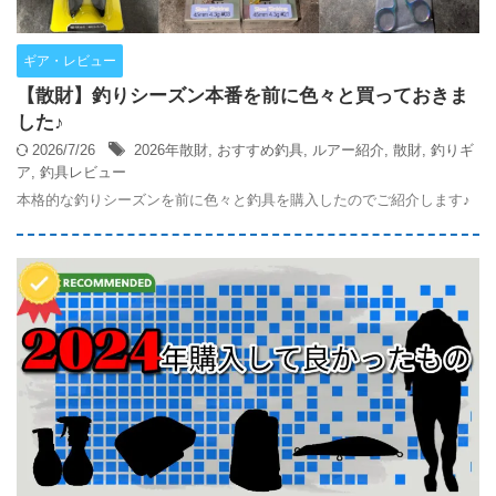
ギア・レビュー
【散財】釣りシーズン本番を前に色々と買っておきま
した♪
2026/7/26
2026年散財
,
おすすめ釣具
,
ルアー紹介
,
散財
,
釣りギ
ア
,
釣具レビュー
本格的な釣りシーズンを前に色々と釣具を購入したのでご紹介します♪