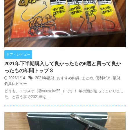
ギア・レビュー
2021年下半期購入して良かったもの6選と買って良か
ったもの年間トップ３
2026/1/14
2021年散財
,
おすすめ釣具
,
まとめ
,
便利ギア
,
散財
,
釣具レビュー
どうも、ユウスケ（@yuusuke55_）です！ 年の瀬が迫ってまいりまし
た。と言う事で2021年を ...