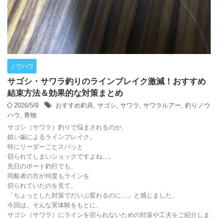
ノウハウ
サゴシ・サワラ釣りのラインブレイク激減！おすすめ
結束方法＆効果的な対策まとめ
2026/5/9
おすすめ釣具
,
サゴシ
,
サワラ
,
サワラルアー
,
釣りノウ
ハウ
,
青物
サゴシ（サワラ）釣りで悩まされるのが、
鋭い歯によるラインブレイク。
特にリーダーごとスパッと
切られてしまいショックですよね…。
先日のボート釣行でも、
同船者の方が何度もラインを
切られていたのを見て、
「ちょっとした対策でだいぶ変わるのに…」と感じました。
今回は、そんな実体験をもとに、
サゴシ（サワラ）にラインを切られないための対策や工夫をご紹介しま