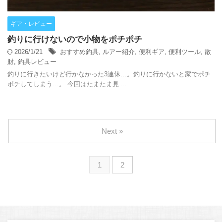
ギア・レビュー
釣りに行けないので小物をポチポチ
2026/1/21
おすすめ釣具
,
ルアー紹介
,
便利ギア
,
便利ツール
,
散
財
,
釣具レビュー
釣りに行きたいけど行かなかった3連休…。釣りに行かないと家でポチ
ポチしてしまう…。 今回はたまたま見 ...
Next »
1
2