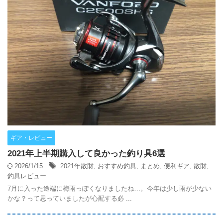
ギア・レビュー
2021年上半期購入して良かった釣り具6選
2026/1/15
2021年散財
,
おすすめ釣具
,
まとめ
,
便利ギア
,
散財
,
釣具レビュー
7月に入った途端に梅雨っぽくなりましたね…。今年は少し雨が少ない
かな？って思っていましたが心配する必 ...