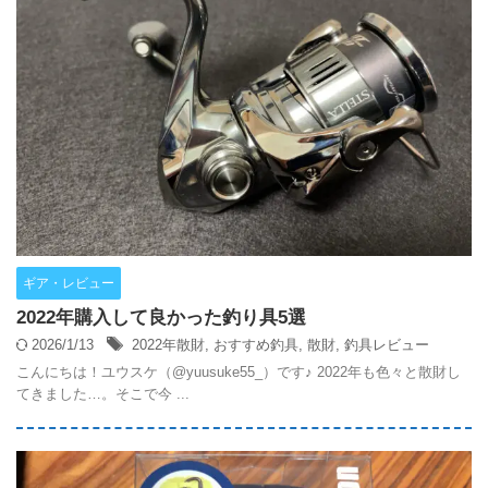
ギア・レビュー
2022年購入して良かった釣り具5選
2026/1/13
2022年散財
,
おすすめ釣具
,
散財
,
釣具レビュー
こんにちは！ユウスケ（@yuusuke55_）です♪ 2022年も色々と散財し
てきました…。そこで今 ...