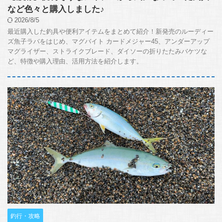
など色々と購入しました♪
2026/8/5
最近購入した釣具や便利アイテムをまとめて紹介！新発売のルーディー
ズ魚子ラバをはじめ、マグバイト カードメジャー45、アンダーアップ
マグライザー、ストライクブレード、ダイソーの折りたたみバケツな
ど、特徴や購入理由、活用方法を紹介します。
釣行・攻略