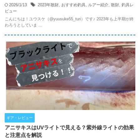
2026/1/13
2023年散財
,
おすすめ釣具
,
ルアー紹介
,
散財
,
釣具レ
ビュー
こんにちは！ユウスケ（@yuusuke55_turi）です♪ 2023年も上半期が終
わろうとしていま ...
ギア・レビュー
アニサキスはUVライトで見える？紫外線ライトの効果
と注意点を解説