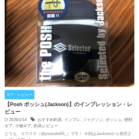
ギア・レビュー
【Posh ポッシュ(Jackson)】のインプレッション・レ
ビュー
2026/1/14
おすすめ釣具
,
インプレ
,
ジャクソン
,
ポッシュ
,
便利
ギア
,
小物ギア
,
釣具レビュー
どうも、ユウスケ（@yuusuke55_）です！ 今回はJacksonから発売さ