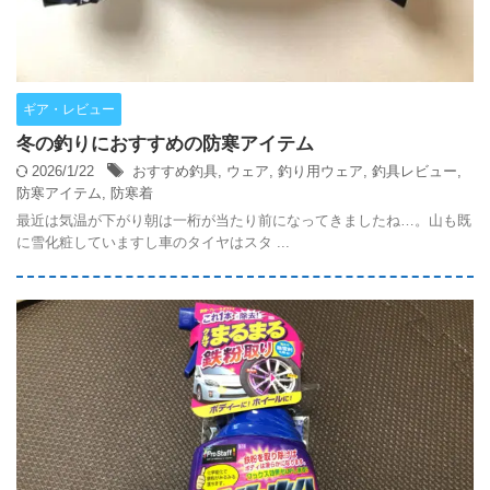
ギア・レビュー
冬の釣りにおすすめの防寒アイテム
2026/1/22
おすすめ釣具
,
ウェア
,
釣り用ウェア
,
釣具レビュー
,
防寒アイテム
,
防寒着
最近は気温が下がり朝は一桁が当たり前になってきましたね…。山も既
に雪化粧していますし車のタイヤはスタ ...